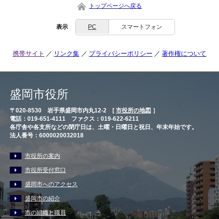
トップページへ戻る
表示
PC
スマートフォン
携帯サイト
リンク集
プライバシーポリシー
著作権について
盛岡市役所
〒020-8530 岩手県盛岡市内丸12-2 [
市役所の地図
］
電話：019-651-4111 ファクス：019-622-6211
各庁舎や各支所などの閉庁日は、土曜・日曜日と祝日、年末年始です。
法人番号：6000020032018
市役所の案内
市役所受付窓口
盛岡市へのアクセス
盛岡市の紹介
市の組織と職員