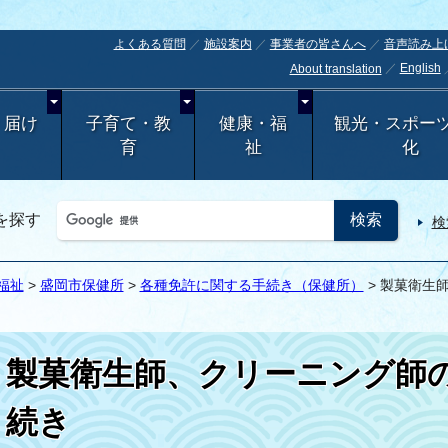
よくある質問
施設案内
事業者の皆さんへ
音声読み上
English
About translation
・届け
子育て・教
健康・福
観光・スポー
育
祉
化
を探す
検
福祉
>
盛岡市保健所
>
各種免許に関する手続き（保健所）
> 製菓衛生
製菓衛生師、クリーニング師
続き