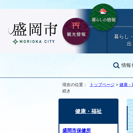
暮らし
出
情報
現在の位置：
トップページ
>
健康・
続き
健康・福祉
盛岡市保健所