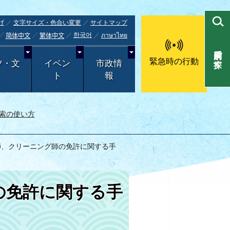
げ
文字サイズ・色合い変更
サイトマップ
한국어
ภาษาไทย
简体中文
繁体中文
目的別で探す
緊急時の行動
ツ・文
イベン
市政情
ト
報
索の使い方
師、クリーニング師の免許に関する手
の免許に関する手