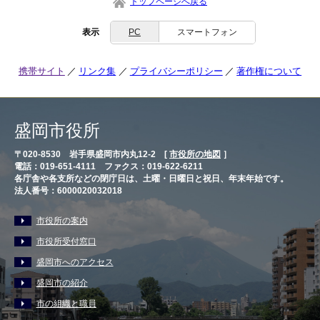
トップページへ戻る
表示
PC
スマートフォン
携帯サイト
リンク集
プライバシーポリシー
著作権について
盛岡市役所
〒020-8530 岩手県盛岡市内丸12-2 [
市役所の地図
］
電話：019-651-4111 ファクス：019-622-6211
各庁舎や各支所などの閉庁日は、土曜・日曜日と祝日、年末年始です。
法人番号：6000020032018
市役所の案内
市役所受付窓口
盛岡市へのアクセス
盛岡市の紹介
市の組織と職員