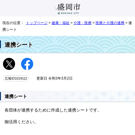
現在の位置：
トップページ
>
健康・福祉
>
介護・医療
>
医療と介護の連携
> 連
携シート
連携シート
広報ID1019112
更新日 令和3年3月2日
連携シート
各団体が連携するために作成した連携シートです。
御活用ください。