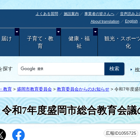
よくある質問
施設案内
事業者の皆さんへ
音声読み上
English
About translation
・届け
子育て・教
健康・福
観光・スポー
育
祉
化
を探す
検
・教育
>
盛岡市教育委員会
>
教育委員会からのお知らせ
> 令和7年度
令和7年度盛岡市総合教育会議
広報ID1055725