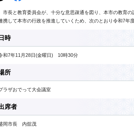
市長と教育委員会が、十分な意思疎通を図り、本市の教育の
連携して本市の行政を推進していくため、次のとおり令和7年
日時
令和7年11月28日(金曜日) 10時30分
場所
プラザおでって大会議室
出席者
盛岡市長 内舘茂