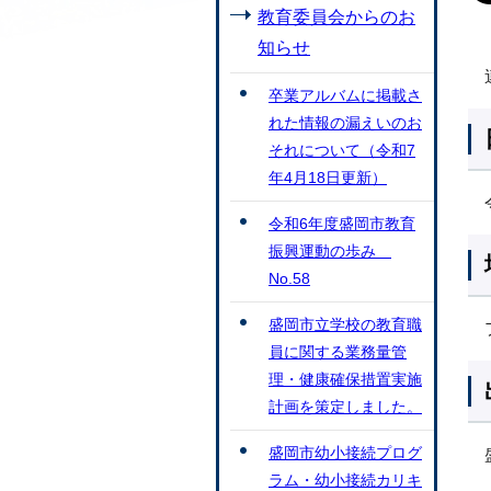
教育委員会からのお
知らせ
卒業アルバムに掲載さ
れた情報の漏えいのお
それについて（令和7
年4月18日更新）
令和6年度盛岡市教育
振興運動の歩み
No.58
盛岡市立学校の教育職
員に関する業務量管
理・健康確保措置実施
計画を策定しました。
盛岡市幼小接続プログ
ラム・幼小接続カリキ