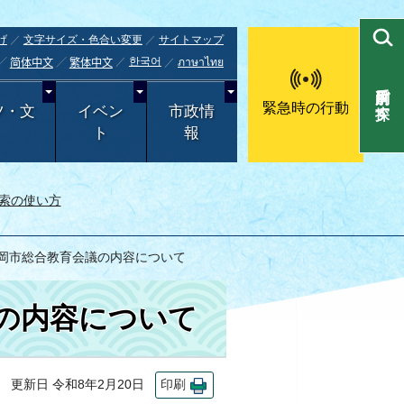
げ
文字サイズ・色合い変更
サイトマップ
한국어
ภาษาไทย
简体中文
繁体中文
目的別で探す
緊急時の行動
ツ・文
イベン
市政情
ト
報
索の使い方
盛岡市総合教育会議の内容について
の内容について
更新日 令和8年2月20日
印刷