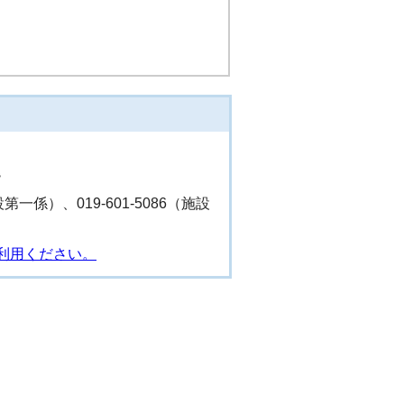
階
設第一係）、019-601-5086（施設
利用ください。