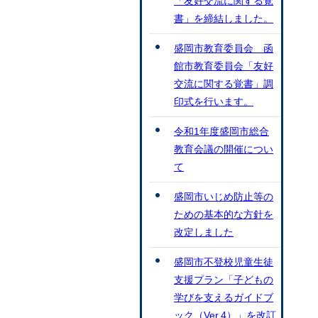
「友好交流に関する覚
書」を締結しました。
盛岡市教育委員会 函
館市教育委員会「友好
交流に関する覚書」調
印式を行います。
令和1年度盛岡市総合
教育会議の開催につい
て
盛岡市いじめ防止等の
ための基本的な方針を
改定しました
盛岡市不登校児童生徒
支援プラン「子どもの
学びを支えるガイドブ
ック（Ver.4）」を改訂