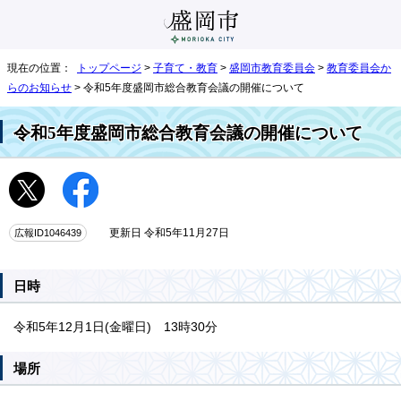
現在の位置：
トップページ
>
子育て・教育
>
盛岡市教育委員会
>
教育委員会か
らのお知らせ
> 令和5年度盛岡市総合教育会議の開催について
令和5年度盛岡市総合教育会議の開催について
広報ID1046439
更新日 令和5年11月27日
日時
令和5年12月1日(金曜日) 13時30分
場所