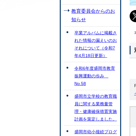
教育委員会からのお
知らせ
卒業アルバムに掲載さ
れた情報の漏えいのお
それについて（令和7
年4月18日更新）
令和6年度盛岡市教育
振興運動の歩み
No.58
盛岡市立学校の教育職
員に関する業務量管
理・健康確保措置実施
計画を策定しました。
盛岡市幼小接続プログ