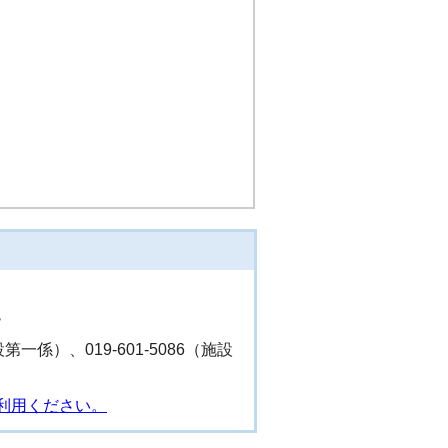
階
設第一係）、019-601-5086（施設
利用ください。