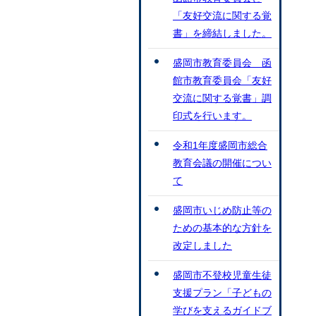
「友好交流に関する覚
書」を締結しました。
盛岡市教育委員会 函
館市教育委員会「友好
交流に関する覚書」調
印式を行います。
令和1年度盛岡市総合
教育会議の開催につい
て
盛岡市いじめ防止等の
ための基本的な方針を
改定しました
盛岡市不登校児童生徒
支援プラン「子どもの
学びを支えるガイドブ