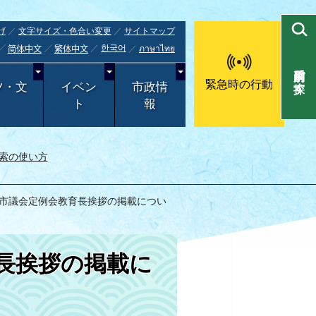
げ
文字サイズ・色合い変更
サイトマップ
한국어
ภาษาไทย
简体中文
繁体中文
目的別で探す
緊急時の行動
ツ・文
イベン
市政情
ト
報
索の使い方
3月市議会定例会教育長挨拶の掲載につい
育長挨拶の掲載に