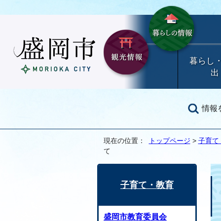
暮らし
出
情報
現在の位置：
トップページ
>
子育て
て
子育て・教育
盛岡市教育委員会