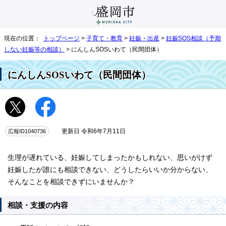
現在の位置：
トップページ
>
子育て・教育
>
妊娠・出産
>
妊娠SOS相談（予期
しない妊娠等の相談）
> にんしんSOSいわて（民間団体）
にんしんSOSいわて（民間団体）
広報ID1040736
更新日 令和6年7月11日
生理が遅れている、妊娠してしまったかもしれない、思いがけず
妊娠したが誰にも相談できない、どうしたらいいか分からない、
そんなことを相談できずにいませんか？
相談・支援の内容