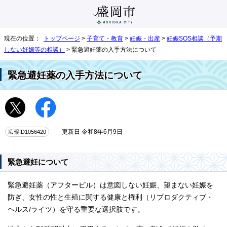
現在の位置：
トップページ
>
子育て・教育
>
妊娠・出産
>
妊娠SOS相談（予期
しない妊娠等の相談）
> 緊急避妊薬の入手方法について
緊急避妊薬の入手方法について
広報ID1056420
更新日 令和8年6月9日
緊急避妊について
緊急避妊薬（アフターピル）は意図しない妊娠、望まない妊娠を
防ぎ、女性の性と生殖に関する健康と権利（リプロダクティブ・
ヘルス/ライツ）を守る重要な選択肢です。