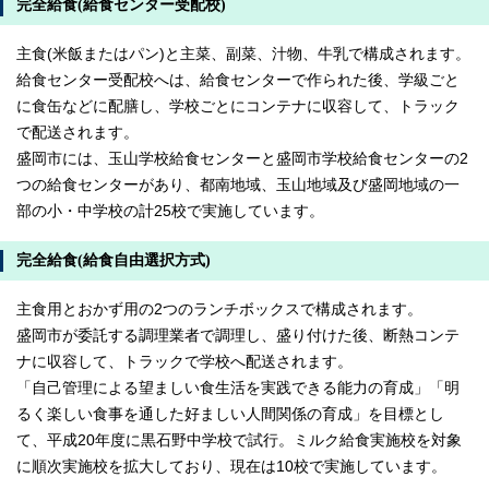
完全給食(給食センター受配校)
主食(米飯またはパン)と主菜、副菜、汁物、牛乳で構成されます。
給食センター受配校へは、給食センターで作られた後、学級ごと
に食缶などに配膳し、学校ごとにコンテナに収容して、トラック
で配送されます。
盛岡市には、玉山学校給食センターと盛岡市学校給食センターの2
つの給食センターがあり、都南地域、玉山地域及び盛岡地域の一
部の小・中学校の計25校で実施しています。
完全給食(給食自由選択方式)
主食用とおかず用の2つのランチボックスで構成されます。
盛岡市が委託する調理業者で調理し、盛り付けた後、断熱コンテ
ナに収容して、トラックで学校へ配送されます。
「自己管理による望ましい食生活を実践できる能力の育成」「明
るく楽しい食事を通した好ましい人間関係の育成」を目標とし
て、平成20年度に黒石野中学校で試行。ミルク給食実施校を対象
に順次実施校を拡大しており、現在は10校で実施しています。