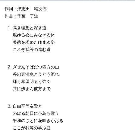
作詞：津志田 精次郎
作曲：千葉 了道
高き理想と深き道
燃ゆる心にみなぎる体
美徳を求めたゆまぬ姿
これぞ我等の進む道
ぎぜんそばだつ四方の山
谷の真清水とうとう流れ
輝く希望明るく強く
共に歩まん彼方まで
自由平等友愛と
のぼる朝日に小鳥も歌う
平和のさとに花咲きかおる
ここが我等の学ぶ庭