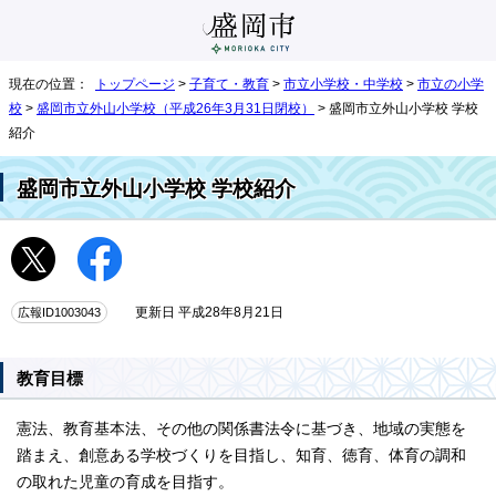
現在の位置：
トップページ
>
子育て・教育
>
市立小学校・中学校
>
市立の小学
校
>
盛岡市立外山小学校（平成26年3月31日閉校）
> 盛岡市立外山小学校 学校
紹介
盛岡市立外山小学校 学校紹介
広報ID1003043
更新日 平成28年8月21日
教育目標
憲法、教育基本法、その他の関係書法令に基づき、地域の実態を
踏まえ、創意ある学校づくりを目指し、知育、徳育、体育の調和
の取れた児童の育成を目指す。