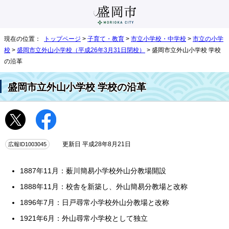
現在の位置：
トップページ
>
子育て・教育
>
市立小学校・中学校
>
市立の小学
校
>
盛岡市立外山小学校（平成26年3月31日閉校）
> 盛岡市立外山小学校 学校
の沿革
盛岡市立外山小学校 学校の沿革
広報ID1003045
更新日 平成28年8月21日
1887年11月：薮川簡易小学校外山分教場開設
1888年11月：校舎を新築し、外山簡易分教場と改称
1896年7月：日戸尋常小学校外山分教場と改称
1921年6月：外山尋常小学校として独立