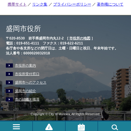
携帯サイト
リンク集
プライバシーポリシー
著作権について
盛岡市役所
〒020-8530 岩手県盛岡市内丸12-2 [
市役所の地図
］
電話：019-651-4111 ファクス：019-622-6211
各庁舎や各支所などの閉庁日は、土曜・日曜日と祝日、年末年始です。
法人番号：6000020032018
市役所の案内
市役所受付窓口
盛岡市へのアクセス
盛岡市の紹介
市の組織と職員
Copyright © City of Morioka, All Rights Reserved.