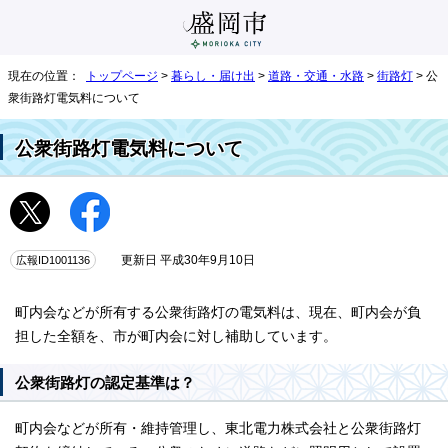
現在の位置：
トップページ
>
暮らし・届け出
>
道路・交通・水路
>
街路灯
> 公
衆街路灯電気料について
公衆街路灯電気料について
広報ID1001136
更新日 平成30年9月10日
町内会などが所有する公衆街路灯の電気料は、現在、町内会が負
担した全額を、市が町内会に対し補助しています。
公衆街路灯の認定基準は？
町内会などが所有・維持管理し、東北電力株式会社と公衆街路灯