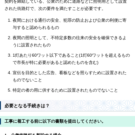
契約を締結している、公衆のために道路などに照明用として設置
された街路灯で、次の要件を満たすことが必要です。
夜間における通行の安全、犯罪の防止および公衆の利便に寄
与すると認められるもの
夜間の照明として、不特定多数の往来の安全を確保できるよ
うに設置されたもの
1灯あたり60ワット以下であること(1灯60ワットを超えるもの
で市長が特に必要があると認めたものを含む)
宣伝を目的とした広告、看板などを照らすために設置された
ものでないこと
特定の者の用に供するために設置されたものでないこと
必要となる手続きは？
工事に着工する前に以下の書類を提出してください。