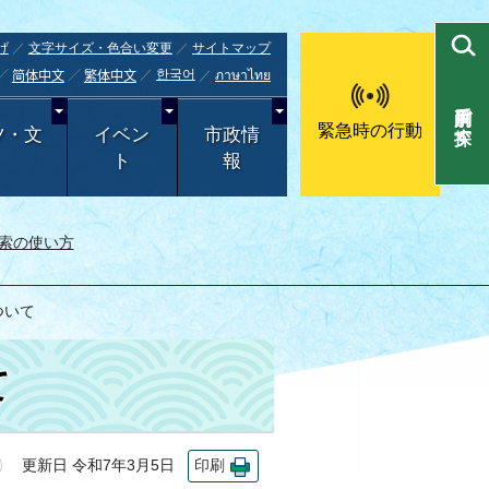
げ
文字サイズ・色合い変更
サイトマップ
한국어
ภาษาไทย
简体中文
繁体中文
目的別で探す
緊急時の行動
ツ・文
イベン
市政情
ト
報
索の使い方
ついて
て
更新日 令和7年3月5日
印刷