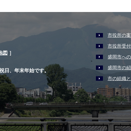
市役所の案
市役所受付
地図
］
盛岡市への
盛岡市の紹
祝日、年末年始です。
市の組織と