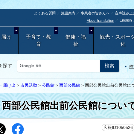
よくある質問
施設案内
事業者の皆さんへ
音声読み上
English
About translation
・届け
子育て・教
健康・福
観光・スポー
育
祉
化
を探す
検
・届け出
>
市民活動
>
公民館
>
西部公民館
> 西部公民館出前公民館に
西部公民館出前公民館につい
広報ID1050526