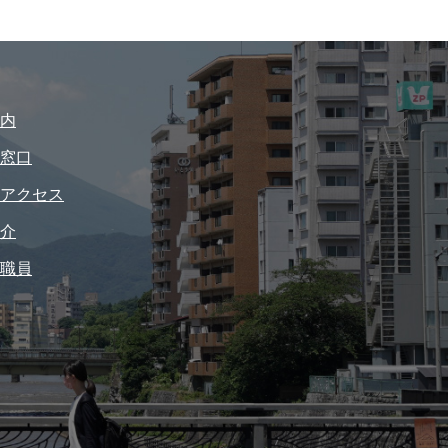
内
窓口
アクセス
介
職員