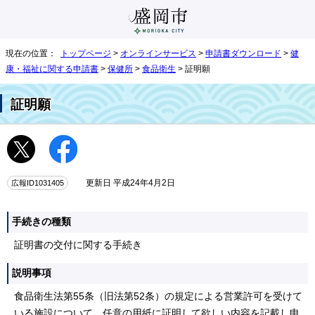
現在の位置：
トップページ
>
オンラインサービス
>
申請書ダウンロード
>
健
康・福祉に関する申請書
>
保健所
>
食品衛生
> 証明願
証明願
広報ID1031405
更新日 平成24年4月2日
手続きの種類
証明書の交付に関する手続き
説明事項
食品衛生法第55条（旧法第52条）の規定による営業許可を受けて
いる施設について、任意の用紙に証明して欲しい内容を記載し申