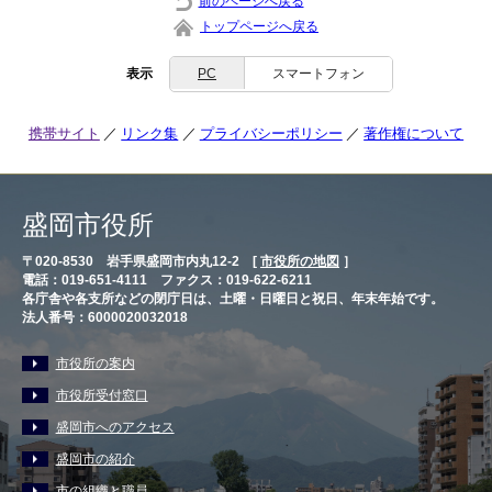
前のページへ戻る
トップページへ戻る
表示
PC
スマートフォン
携帯サイト
リンク集
プライバシーポリシー
著作権について
盛岡市役所
〒020-8530 岩手県盛岡市内丸12-2 [
市役所の地図
］
電話：019-651-4111 ファクス：019-622-6211
各庁舎や各支所などの閉庁日は、土曜・日曜日と祝日、年末年始です。
法人番号：6000020032018
市役所の案内
市役所受付窓口
盛岡市へのアクセス
盛岡市の紹介
市の組織と職員