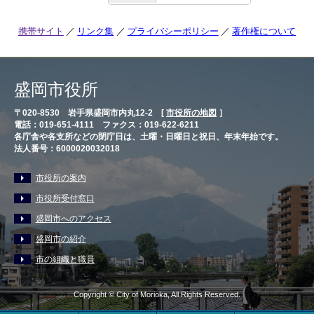
携帯サイト
リンク集
プライバシーポリシー
著作権について
盛岡市役所
〒020-8530 岩手県盛岡市内丸12-2 [
市役所の地図
］
電話：019-651-4111 ファクス：019-622-6211
各庁舎や各支所などの閉庁日は、土曜・日曜日と祝日、年末年始です。
法人番号：6000020032018
市役所の案内
市役所受付窓口
盛岡市へのアクセス
盛岡市の紹介
市の組織と職員
Copyright © City of Morioka, All Rights Reserved.