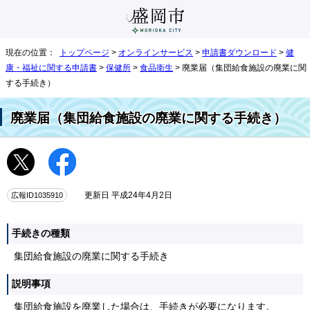
現在の位置：
トップページ
>
オンラインサービス
>
申請書ダウンロード
>
健
康・福祉に関する申請書
>
保健所
>
食品衛生
> 廃業届（集団給食施設の廃業に関
する手続き）
廃業届（集団給食施設の廃業に関する手続き）
広報ID1035910
更新日 平成24年4月2日
手続きの種類
集団給食施設の廃業に関する手続き
説明事項
集団給食施設を廃業した場合は、手続きが必要になります。