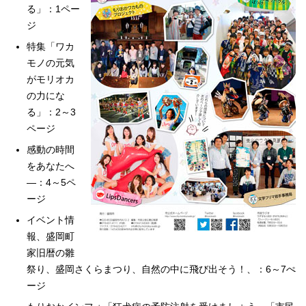
る」：1ペー
ジ
特集「ワカ
モノの元気
がモリオカ
の力にな
る」：2～3
ページ
感動の時間
をあなたへ
—：4～5ペ
ージ
イベント情
報、盛岡町
家旧暦の雛
祭り、盛岡さくらまつり、自然の中に飛び出そう！、：6～7ぺ
ージ