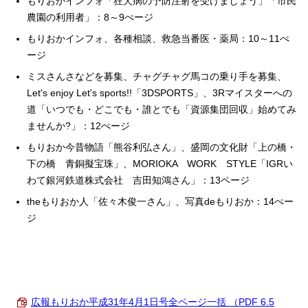
もりおかインフォ「狂犬病の予防注射を受けましょう」「市民
農園の利用者」：8～9ぺージ
もりおかインフォ、各種相談、救急当番医・薬局：10～11ぺ
ージ
ミスさんさなどを募集、チャグチャグ馬コの乗り手を募集、
Let's enjoy Let's sports!!「3DSPORTS」、3Rマイスターへの
道「いつでも・どこでも・誰とでも「資源集団回収」始めてみ
ませんか?」：12ぺージ
もりおか今昔物語「熊谷利弘さん」、盛岡の文化財「上の橋・
下の橋 青銅擬宝珠」、MORIOKA WORK STYLE「IGRい
わて銀河鉄道株式会社 吉田知鴻さん」：13ページ
theもりおか人「佐々木俊一さん」、写真deもりおか：14ぺー
ジ
広報もりおか平成31年4月1日号全ページ一括 （PDF 6.5