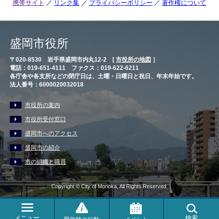
携帯サイト
リンク集
プライバシーポリシー
著作権について
盛岡市役所
〒020-8530 岩手県盛岡市内丸12-2 [
市役所の地図
］
電話：019-651-4111 ファクス：019-622-6211
各庁舎や各支所などの閉庁日は、土曜・日曜日と祝日、年末年始です。
法人番号：6000020032018
市役所の案内
市役所受付窓口
盛岡市へのアクセス
盛岡市の紹介
市の組織と職員
Copyright © City of Morioka, All Rights Reserved.
メニュー
検索