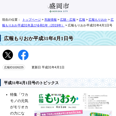
現在の位置：
トップページ
>
市政情報
>
広聴・広報
>
広報
>
広報もりおか
>
広
報もりおか平成31年及び令和1年（2019年）
> 広報もりおか平成31年4月1日号
広報もりおか平成31年4月1日号
広報ID1026225
更新日 平成31年4月1日
平成31年4月1日号のトピックス
特集「ワカ
モノの元気
がモリオカ
の力にな