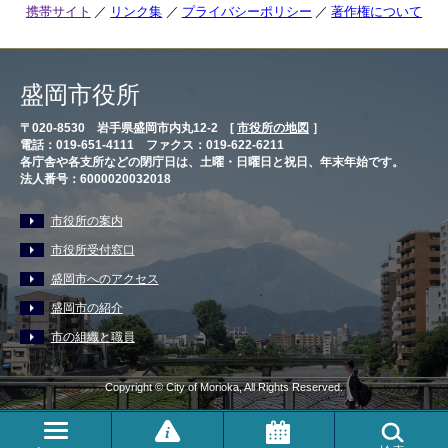
携帯サイト
リンク集
プライバシーポリシー
著作権について
盛岡市役所
〒020-8530 岩手県盛岡市内丸12-2 [
市役所の地図
］
電話：019-651-4111 ファクス：019-622-6211
各庁舎や各支所などの閉庁日は、土曜・日曜日と祝日、年末年始です。
法人番号：6000020032018
市役所の案内
市役所受付窓口
盛岡市へのアクセス
盛岡市の紹介
市の組織と職員
Copyright © City of Morioka, All Rights Reserved.