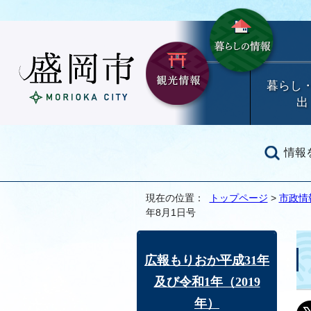
暮らし
出
情報
現在の位置：
トップページ
>
市政情
年8月1日号
広報もりおか平成31年
及び令和1年（2019
年）