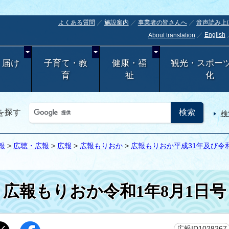
よくある質問
施設案内
事業者の皆さんへ
音声読み上
English
About translation
・届け
子育て・教
健康・福
観光・スポー
育
祉
化
を探す
検
報
>
広聴・広報
>
広報
>
広報もりおか
>
広報もりおか平成31年及び令和
広報もりおか令和1年8月1日号
広報ID1028267