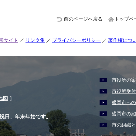
前のページへ戻る
トップペ
帯サイト
リンク集
プライバシーポリシー
著作権につ
市役所の案
市役所受付
地図
］
盛岡市への
盛岡市の紹
祝日、年末年始です。
市の組織と