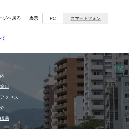
ージへ戻る
表示
PC
スマートフォン
いて
内
窓口
アクセス
介
職員