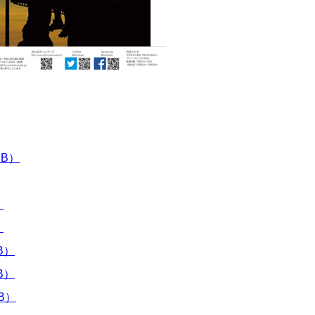
MB）
）
）
B）
B）
B）