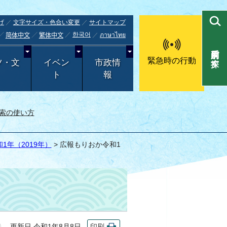
げ
文字サイズ・色合い変更
サイトマップ
한국어
ภาษาไทย
简体中文
繁体中文
目的別で探す
緊急時の行動
ツ・文
イベン
市政情
ト
報
索の使い方
1年（2019年）
> 広報もりおか令和1
更新日 令和1年8月8日
印刷