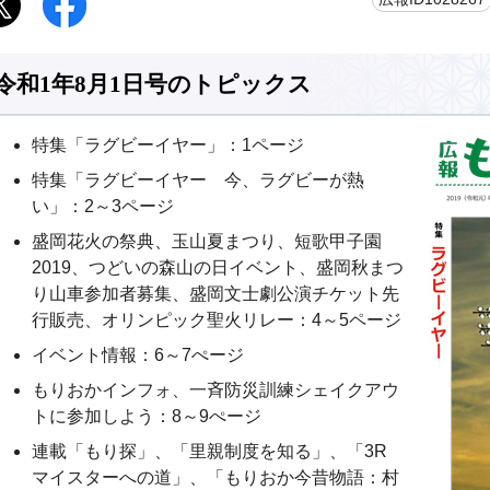
令和1年8月1日号のトピックス
特集「ラグビーイヤー」：1ページ
特集「ラグビーイヤー 今、ラグビーが熱
い」：2～3ページ
盛岡花火の祭典、玉山夏まつり、短歌甲子園
2019、つどいの森山の日イベント、盛岡秋まつ
り山車参加者募集、盛岡文士劇公演チケット先
行販売、オリンピック聖火リレー：4～5ページ
イベント情報：6～7ぺージ
もりおかインフォ、一斉防災訓練シェイクアウ
トに参加しよう：8～9ぺージ
連載「もり探」、「里親制度を知る」、「3R
マイスターへの道」、「もりおか今昔物語：村