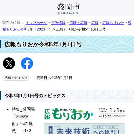
現在の位置：
トップページ
>
市政情報
>
広聴・広報
>
広報
>
広報もりおか
>
広
報もりおか令和5年（2023年）
> 広報もりおか令和5年1月1日号
広報もりおか令和5年1月1日号
広報ID1041625
更新日 令和5年1月1日
令和5年1月1日号のトピックス
特集_盛岡発
「未来技
術」への挑
戦！：1~3