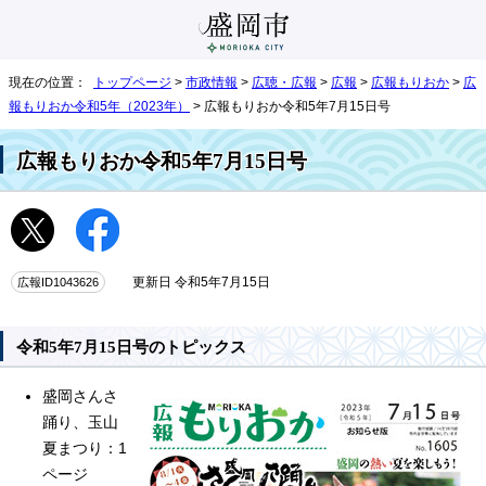
現在の位置：
トップページ
>
市政情報
>
広聴・広報
>
広報
>
広報もりおか
>
広
報もりおか令和5年（2023年）
> 広報もりおか令和5年7月15日号
広報もりおか令和5年7月15日号
広報ID1043626
更新日 令和5年7月15日
令和5年7月15日号のトピックス
盛岡さんさ
踊り、玉山
夏まつり：1
ページ