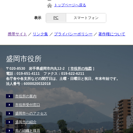
トップページへ戻る
表示
PC
スマートフォン
携帯サイト
リンク集
プライバシーポリシー
著作権について
盛岡市役所
〒020-8530 岩手県盛岡市内丸12-2 [
市役所の地図
］
電話：019-651-4111 ファクス：019-622-6211
各庁舎や各支所などの閉庁日は、土曜・日曜日と祝日、年末年始です。
法人番号：6000020032018
市役所の案内
市役所受付窓口
盛岡市へのアクセス
盛岡市の紹介
市の組織と職員