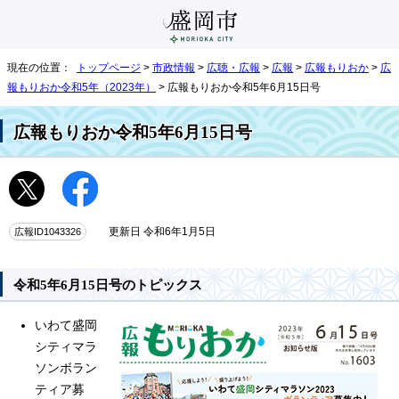
現在の位置：
トップページ
>
市政情報
>
広聴・広報
>
広報
>
広報もりおか
>
広
報もりおか令和5年（2023年）
> 広報もりおか令和5年6月15日号
広報もりおか令和5年6月15日号
広報ID1043326
更新日 令和6年1月5日
令和5年6月15日号のトピックス
いわて盛岡
シティマラ
ソンボラン
ティア募