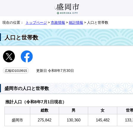
現在の位置：
トップページ
>
市政情報
>
統計情報
> 人口と世帯数
人口と世帯数
広報ID1019915
更新日 令和8年7月30日
盛岡市の人口と世帯数
推計人口（令和8年7月1日現在）
総数
男
女
世
盛岡市
275,842
130,360
145,482
133,