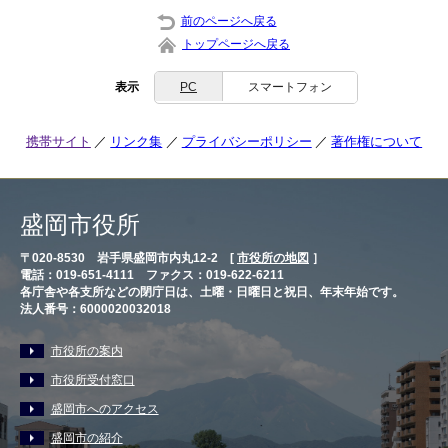
前のページへ戻る
トップページへ戻る
表示
PC
スマートフォン
携帯サイト
リンク集
プライバシーポリシー
著作権について
盛岡市役所
〒020-8530 岩手県盛岡市内丸12-2 [
市役所の地図
］
電話：019-651-4111 ファクス：019-622-6211
各庁舎や各支所などの閉庁日は、土曜・日曜日と祝日、年末年始です。
法人番号：6000020032018
市役所の案内
市役所受付窓口
盛岡市へのアクセス
盛岡市の紹介