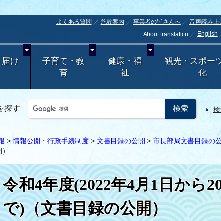
よくある質問
施設案内
事業者の皆さんへ
音声読み上
English
About translation
・届け
子育て・教
健康・福
観光・スポー
育
祉
化
を探す
検
報
>
情報公開・行政手続制度
>
文書目録の公開
>
市長部局文書目録の
開）
令和4年度(2022年4月1日から2
で)（文書目録の公開）