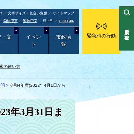
げ
文字サイズ・色合い変更
サイトマップ
한국어
ภาษาไทย
简体中文
繁体中文
目的別で探す
緊急時の行動
ツ・文
イベン
市政情
ト
報
索の使い方
公開
> 令和4年度(2022年4月1日から
023年3月31日ま