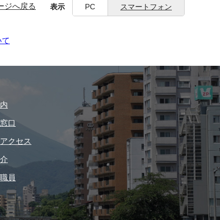
ージへ戻る
表示
PC
スマートフォン
いて
内
窓口
アクセス
介
職員