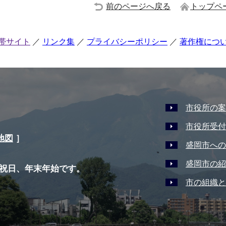
前のページへ戻る
トップペ
帯サイト
リンク集
プライバシーポリシー
著作権につ
市役所の案
市役所受付
地図
］
盛岡市への
盛岡市の紹
祝日、年末年始です。
市の組織と