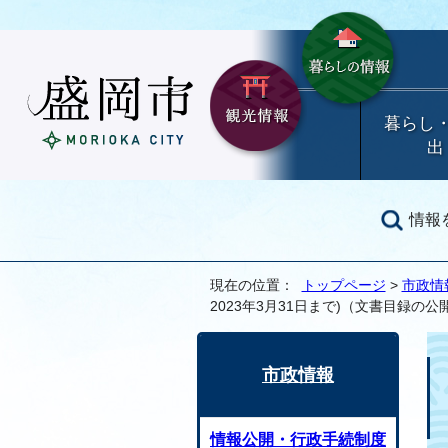
暮らし
出
情報
現在の位置：
トップページ
>
市政情
2023年3月31日まで)（文書目録の公
市政情報
情報公開・行政手続制度