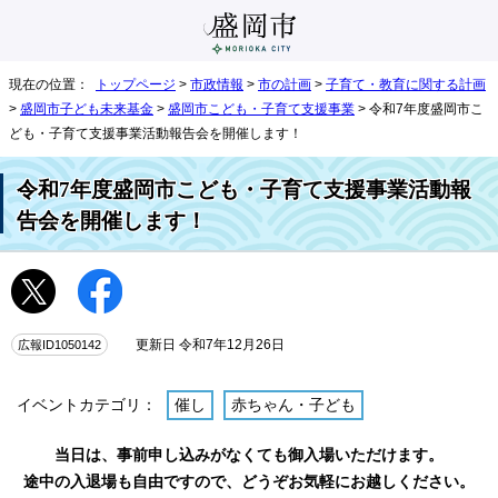
現在の位置：
トップページ
>
市政情報
>
市の計画
>
子育て・教育に関する計画
>
盛岡市子ども未来基金
>
盛岡市こども・子育て支援事業
> 令和7年度盛岡市こ
ども・子育て支援事業活動報告会を開催します！
令和7年度盛岡市こども・子育て支援事業活動報
告会を開催します！
広報ID1050142
更新日 令和7年12月26日
イベントカテゴリ：
催し
赤ちゃん・子ども
当日は、事前申し込みがなくても御入場いただけます。
途中の入退場も自由ですので、どうぞお気軽にお越しください。