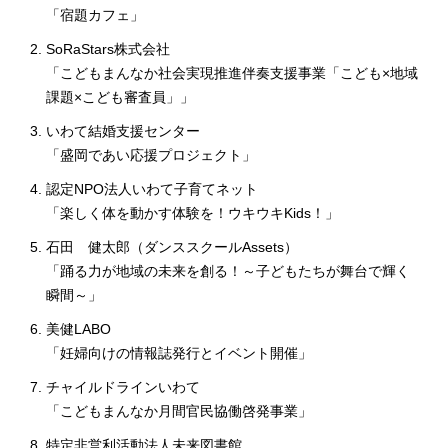
「宿題カフェ」
SoRaStars株式会社
「こどもまんなか社会実現推進伴奏支援事業「こども×地域
課題×こども審査員」」
いわて結婚支援センター
「盛岡であい応援プロジェクト」
認定NPO法人いわて子育てネット
「楽しく体を動かす体験を！ウキウキKids！」
石田 健太郎（ダンススクールAssets）
「踊る力が地域の未来を創る！～子どもたちが舞台で輝く
瞬間～」
美健LABO
「妊婦向けの情報誌発行とイベント開催」
チャイルドラインいわて
「こどもまんなか月間官民協働啓発事業」
特定非営利活動法人未来図書館