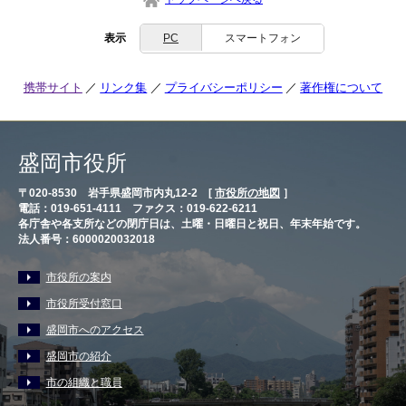
表示
PC
スマートフォン
携帯サイト
リンク集
プライバシーポリシー
著作権について
盛岡市役所
〒020-8530 岩手県盛岡市内丸12-2 [
市役所の地図
］
電話：019-651-4111 ファクス：019-622-6211
各庁舎や各支所などの閉庁日は、土曜・日曜日と祝日、年末年始です。
法人番号：6000020032018
市役所の案内
市役所受付窓口
盛岡市へのアクセス
盛岡市の紹介
市の組織と職員