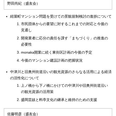
野田尚紀（盛友会）
紺屋町マンション問題を受けての景観規制検討の進捗について
市民団体からの要望に対するこれまでの対応と今後の
見通し
開発業者に応分の責任を課す「まちづくり」の推進の
必要性
monaka開業に続く東街区計画の今後の予定
今後のマンション建設計画の把握状況
中津川と旧奥州街道沿いの観光資源のさらなる活用による経済
の活性化について
上ノ橋から下ノ橋にかけての中津川や旧奥州街道沿い
の観光資源の活用策
盛岡芸妓と料亭文化の継承と維持のための支援
佐藤明彦（盛友会）