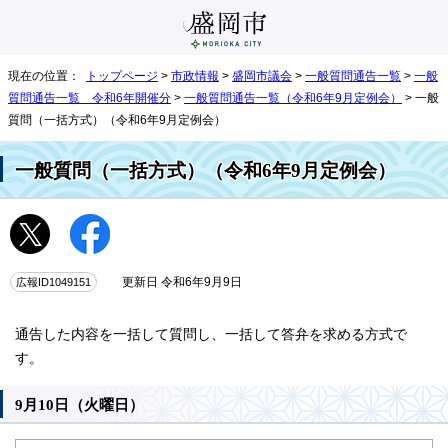
現在の位置：
トップページ
>
市政情報
>
盛岡市議会
>
一般質問通告一覧
>
一般
質問通告一覧 令和6年開催分
>
一般質問通告一覧（令和6年9月定例会）
> 一般
質問（一括方式）（令和6年9月定例会）
一般質問（一括方式）（令和6年9月定例会）
広報ID1049151
更新日 令和6年9月9日
通告した内容を一括して質問し、一括して答弁を求める方式で
す。
9月10日（火曜日）