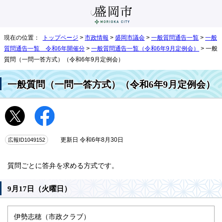
現在の位置：
トップページ
>
市政情報
>
盛岡市議会
>
一般質問通告一覧
>
一般
質問通告一覧 令和6年開催分
>
一般質問通告一覧（令和6年9月定例会）
> 一般
質問（一問一答方式）（令和6年9月定例会）
一般質問（一問一答方式）（令和6年9月定例会）
広報ID1049152
更新日 令和6年8月30日
質問ごとに答弁を求める方式です。
9月17日（火曜日）
伊勢志穂（市政クラブ）