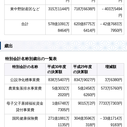
円
円
円
東中野財産区など
315万1144円
718万6638円
－403万5494
円
合計
578億1091万
620億8775万
－42億7683万
8464円
6414円
7950円
歳出
特別会計名称別歳出の一覧表
特別会計の名称
平成30年度
平成29年度
増減額
の決算額
の決算額
公設浄化槽事業費
838万5407円
834万9027円
3万6380円
農業集落排水事業費
5億3032万
5億2458万
573万5760円
2020円
6260円
母子父子寡婦福祉資金
1億6748万
9015万2円
7733万7303円
貸付事業費
7305円
国民健康保険費
271億1881万
304億3596万
－33億1714万
1135円
318円
9183円