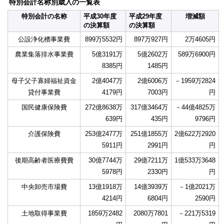
特別会計名称別歳入の一覧表
特別会計の名称
平成30年度
平成29年度
増減額
の決算額
の決算額
公設浄化槽事業費
899万5532円
897万927円
2万4605円
農業集落排水事業費
5億3191万
5億2602万
589万6900円
8385円
1485円
母子父子寡婦福祉資金
2億4047万
2億6006万
－1959万2824
貸付事業費
4179円
7003円
円
国民健康保険費
272億8638万
317億3464万
－44億4825万
639円
435円
9796円
介護保険費
253億2477万
251億1855万
2億622万2920
5911円
2991円
円
後期高齢者医療費費
30億7744万
29億7211万
1億533万3648
5978円
2330円
円
中央卸売市場費
13億1918万
14億3939万
－1億2021万
4214円
6804円
2590円
土地取得事業費
1859万2482
2080万7801
－221万5319