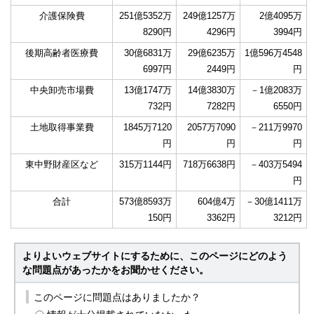
介護保険費
251億5352万
249億1257万
2億4095万
8290円
4296円
3994円
後期高齢者医療費
30億6831万
29億6235万
1億596万4548
6997円
2449円
円
中央卸売市場費
13億1747万
14億3830万
－1億2083万
732円
7282円
6550円
土地取得事業費
1845万7120
2057万7090
－211万9970
円
円
円
東中野財産区など
315万1144円
718万6638円
－403万5494
円
合計
573億8593万
604億4万
－30億1411万
150円
3362円
3212円
よりよいウェブサイトにするために、このページにどのよう
な問題点があったかをお聞かせください。
このページに問題点はありましたか？