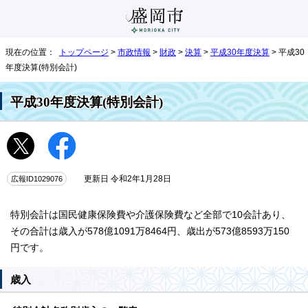
現在の位置：
トップページ
>
市政情報
>
財政
>
決算
>
平成30年度決算
> 平成30
年度決算(特別会計)
平成30年度決算(特別会計)
広報ID1029076
更新日 令和2年1月28日
特別会計は国民健康保険費や介護保険費など全部で10会計あり、
その合計は歳入が578億1091万8464円、歳出が573億8593万150
円です。
歳入