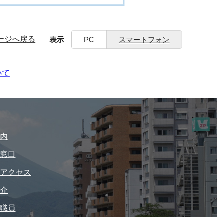
ージへ戻る
表示
PC
スマートフォン
いて
内
窓口
アクセス
介
職員