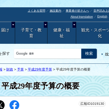
よくある質問
施設案内
事業者の皆さんへ
音声読み上
English
About translation
・届け
子育て・教
健康・福
観光・スポー
育
祉
化
を探す
検
報
>
財政
>
予算
>
平成29年度予算
> 平成29年度予算の概要
平成29年度予算の概要
更
広報ID1019130