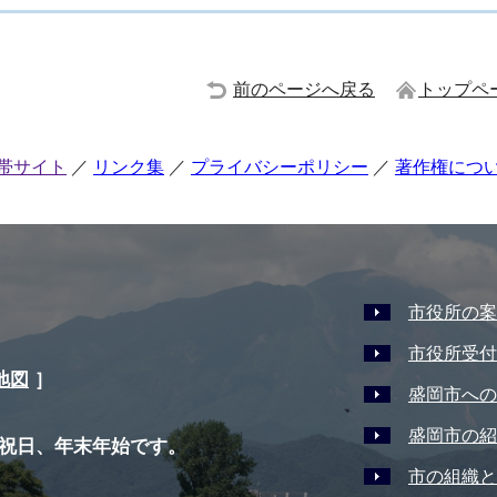
前のページへ戻る
トップペ
帯サイト
リンク集
プライバシーポリシー
著作権につ
市役所の案
市役所受付
地図
］
盛岡市への
盛岡市の紹
祝日、年末年始です。
市の組織と