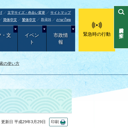
げ
文字サイズ・色合い変更
サイトマップ
한국어
ภาษาไทย
简体中文
繁体中文
目的別で探す
緊急時の行動
ツ・文
イベン
市政情
ト
報
索の使い方
新日 平成29年3月29日
印刷