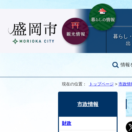
暮らし
出
情報
現在の位置：
トップページ
>
市政情
市政情報
財政