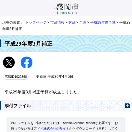
現在の位置：
トップページ
>
市政情報
>
財政
>
予算
>
平成29年度予算
> 平成29
年度3月補正
平成29年度3月補正
広報ID1022560
更新日 平成30年4月5日
平成29年度3月補正予算が成立しました。
添付ファイル
PDFファイルをご覧いただくには、Adobe Acrobat Readerが必要です。お
持ちでない方は
アドビ株式会社のサイト
からダウンロード（無料）してく