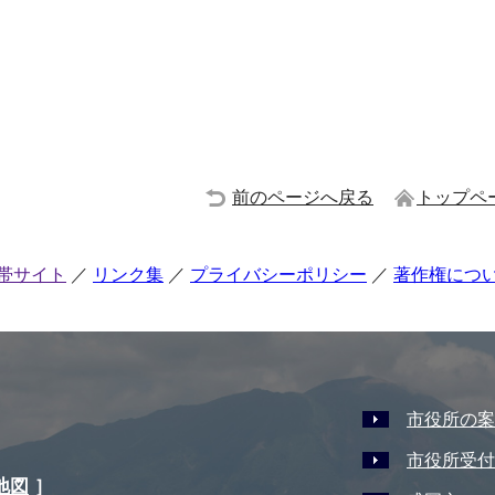
前のページへ戻る
トップペ
帯サイト
リンク集
プライバシーポリシー
著作権につ
市役所の案
市役所受付
地図
］