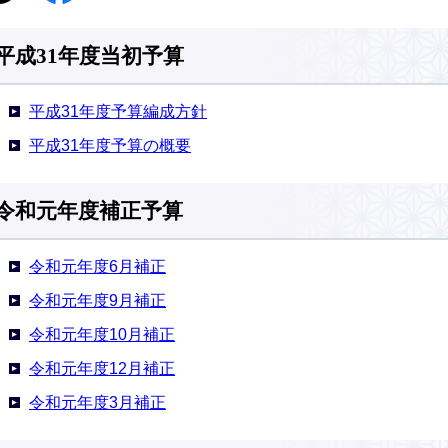
平成31年度当初予算
平成31年度予算編成方針
平成31年度予算の概要
令和元年度補正予算
令和元年度6月補正
令和元年度9月補正
令和元年度10月補正
令和元年度12月補正
令和元年度3月補正