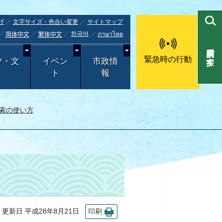
げ
文字サイズ・色合い変更
サイトマップ
한국어
ภาษาไทย
简体中文
繁体中文
目的別で探す
緊急時の行動
ツ・文
イベン
市政情
ト
報
索の使い方
新日 平成28年8月21日
印刷