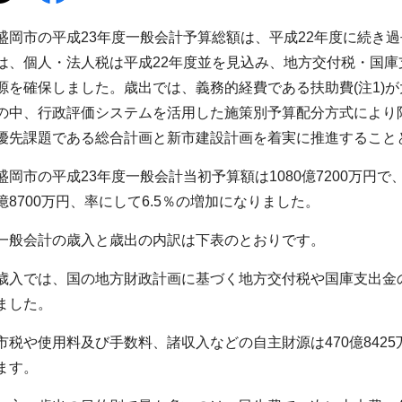
盛岡市の平成23年度一般会計予算総額は、平成22年度に続き
は、個人・法人税は平成22年度並を見込み、地方交付税・国
源を確保しました。歳出では、義務的経費である扶助費(注1)
の中、行政評価システムを活用した施策別予算配分方式により
優先課題である総合計画と新市建設計画を着実に推進すること
盛岡市の平成23年度一般会計当初予算額は1080億7200万円で
億8700万円、率にして6.5％の増加になりました。
一般会計の歳入と歳出の内訳は下表のとおりです。
歳入では、国の地方財政計画に基づく地方交付税や国庫支出金
ました。
市税や使用料及び手数料、諸収入などの自主財源は470億8425
ます。