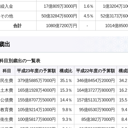
繰入金
17億809万3000円
1.6％
1億3204万10
その他
50億3284万6000円
4.5％
52億3173万6
合計
1080億7200万円
-
1014億850
歳出
科目別歳出の一覧表
科目
平成23年度の予算額
構成比
平成22年度の予算額
構成
民生費
379億5885万7000円
35.1％
346億8454万2000円
34.
土木費
165億1928万4000円
15.3％
164億3727万8000円
16.
公債費
155億8707万5000円
14.4％
157億5131万3000円
15.
教育費
105億9214万1000円
9.8％
95億6530万9000円
9.
衛生費
100億5817万8000円
9.3％
85億382万7000円
8.