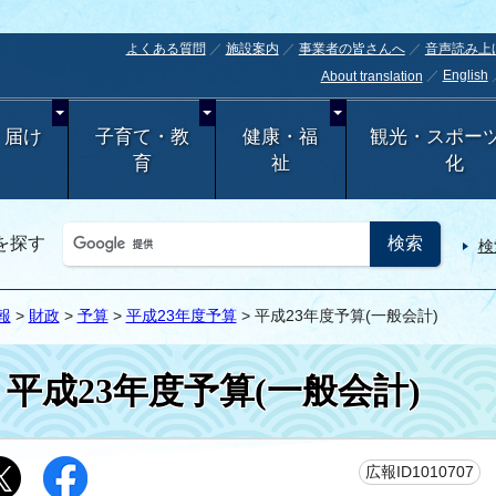
よくある質問
施設案内
事業者の皆さんへ
音声読み上
English
About translation
・届け
子育て・教
健康・福
観光・スポー
育
祉
化
を探す
検
報
>
財政
>
予算
>
平成23年度予算
> 平成23年度予算(一般会計)
平成23年度予算(一般会計)
更
広報ID1010707