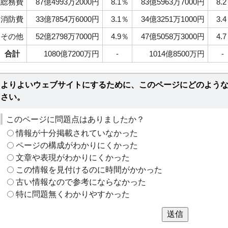
総務費
87億4993万2000円
8.1％
83億5963万7000円
8.
消防費
33億7854万6000円
3.1％
34億3251万1000円
3.
その他
52億2798万7000円
4.9％
47億5058万3000円
4.
合計
1080億7200万円
-
1014億8500万円
-
よりよいウェブサイトにするために、このページにどのよう
さい。
このページに問題点はありましたか？
情報が十分掲載されていなかった
ページの構成がわかりにくかった
文章や表現がわかりにくかった
この情報を見付けるのに時間がかかった
古い情報なので参考にならなかった
特に問題無くわかりやすかった
送信