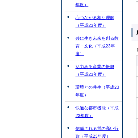
年度）
心つながる相互理解
（平成23年度）
共に生き未来を創る教
育・文化（平成23年
度）
活力ある産業の振興
（平成23年度）
環境との共生（平成23
年度）
快適な都市機能（平成
23年度）
信頼される質の高い行
政（平成23年度）