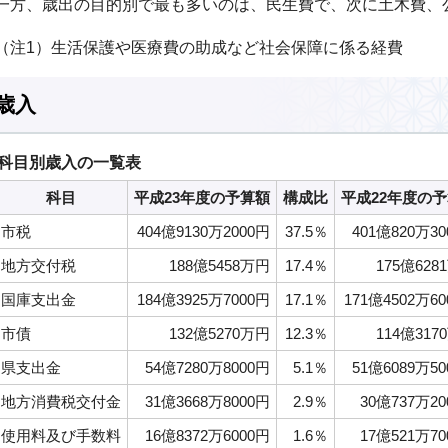
一方、歳出の目的別で最も多いのは、民生費で、次に土木費、
（注1）生活保護や医療費の助成など社会保障に係る経費
歳入
科目別歳入の一覧表
科目
平成23年度の予算額
構成比
平成22年度の
市税
404億9130万2000円
37.5％
401億820万3
地方交付税
188億5458万円
17.4％
175億628
国庫支出金
184億3925万7000円
17.1％
171億4502万6
市債
132億5270万円
12.3％
114億317
県支出金
54億7280万8000円
5.1％
51億6089万5
地方消費税交付金
31億3668万8000円
2.9％
30億737万20
使用料及び手数料
16億8372万6000円
1.6％
17億521万70