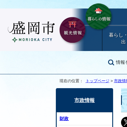
暮らし
出
情報
現在の位置：
トップページ
>
市政情
市政情報
財政