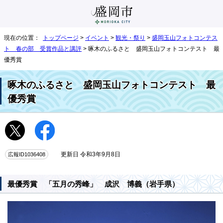
現在の位置：
トップページ
>
イベント
>
観光・祭り
>
盛岡玉山フォトコンテス
ト 春の部 受賞作品と講評
> 啄木のふるさと 盛岡玉山フォトコンテスト 最
優秀賞
啄木のふるさと 盛岡玉山フォトコンテスト 最
優秀賞
広報ID1036408
更新日 令和3年9月8日
最優秀賞 「五月の秀峰」 成沢 博義（岩手県）