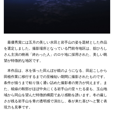
最優秀賞には五月の美しい水田と岩手山の姿を題材とした作品
を選定しました。撮影場所となっている門前寺地区は、舘ひろし
さん主演の映画「終わった人」のロケ地に採用された、美しい眺
望が特徴的な地区です。
本作品は、水を張った田んぼが鏡のようになる、田起こしから
田植作業に移行するまでの至極短い期間に撮影されたものです。
条件が揃うまで粘り強く通い詰めた撮影者の努力が伺えます。ま
た、稜線の鞍部がほぼ中央にくる岩手山の堂々たる姿も、玉山地
域から同山を望んだ特徴的構図であり感動を誘います。冬の厳し
さが残る岩手山を青の透明感で演出し、春が来た喜びへと繋ぐ表
現力も見事です。