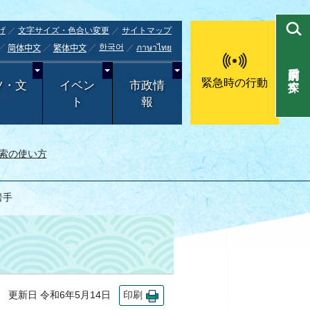
げ
文字サイズ・色合い変更
サイトマップ
한국어
ภาษาไทย
简体中文
繁体中文
目的別で探す
緊急時の行動
ツ・文
イベン
市政情
ト
報
索の使い方
岩手
更新日 令和6年5月14日
印刷