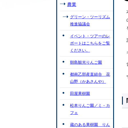
農業
グリーン・ツーリズム
推進協議会
イベント・ツアーのレ
ポートはこちらをご覧
ください。
朝島観光りんご園
都南乙部産直組合 花
山野（かあさんや）
田屋果樹園
松本りんご園／ミ・カ
フェ
蔵のある果樹園 りん