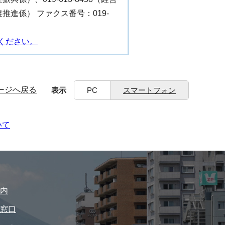
（食農推進係） ファクス番号：019-
ください。
ージへ戻る
表示
PC
スマートフォン
いて
内
窓口