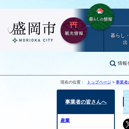
暮らし
出
情報
現在の位置：
トップページ
>
事業者
事業者の皆さんへ
産業