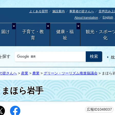
よくある質問
施設案内
事業者の皆さんへ
音声読み上
English
About translation
・届け
子育て・教
健康・福
観光・スポー
育
祉
化
を探す
検
の皆さんへ
>
産業
>
農業
>
グリーン・ツーリズム推進協議会
> まほら
まほら岩手
広報ID1048037