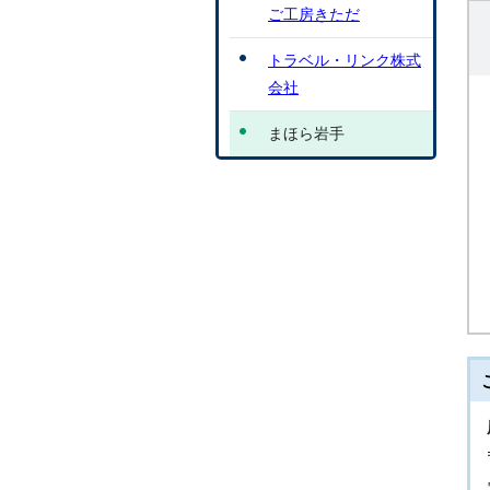
ご工房きただ
トラベル・リンク株式
会社
まほら岩手