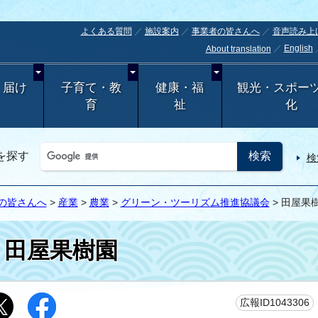
よくある質問
施設案内
事業者の皆さんへ
音声読み上
English
About translation
・届け
子育て・教
健康・福
観光・スポー
育
祉
化
を探す
検
の皆さんへ
>
産業
>
農業
>
グリーン・ツーリズム推進協議会
> 田屋果
田屋果樹園
広報ID1043306