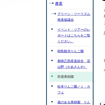
農業
グリーン・ツーリズム
推進協議会
イベント・ツアーのレ
ポートはこちらをご覧
ください。
朝島観光りんご園
都南乙部産直組合 花
山野（かあさんや）
田屋果樹園
松本りんご園／ミ・カ
フェ
蔵のある果樹園 りん