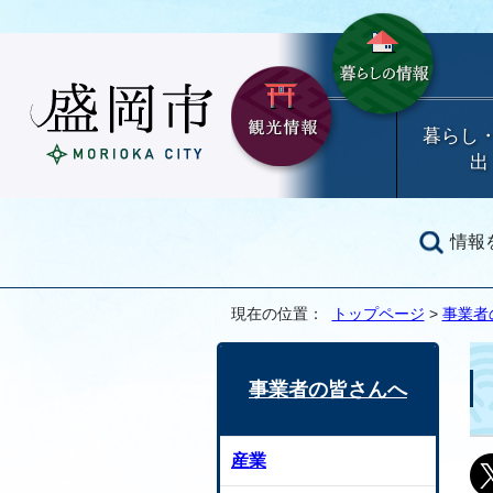
暮らし
出
情報
現在の位置：
トップページ
>
事業者
事業者の皆さんへ
産業