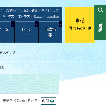
げ
文字サイズ・色合い変更
サイトマップ
한국어
ภาษาไทย
简体中文
繁体中文
目的別で探す
緊急時の行動
ツ・文
イベン
市政情
ト
報
索の使い方
樹園
更新日 令和5年6月13日
印刷