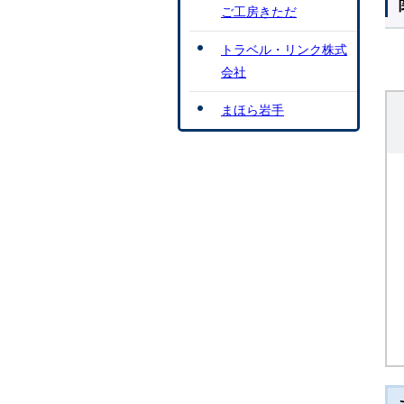
ご工房きただ
トラベル・リンク株式
会社
まほら岩手