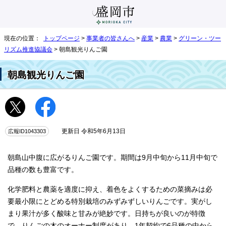
現在の位置：
トップページ
>
事業者の皆さんへ
>
産業
>
農業
>
グリーン・ツー
リズム推進協議会
> 朝島観光りんご園
朝島観光りんご園
広報ID1043303
更新日 令和5年6月13日
朝島山中腹に広がるりんご園です。期間は9月中旬から11月中旬で
品種の数も豊富です。
化学肥料と農薬を適度に抑え、着色をよくするための菜摘みは必
要最小限にとどめる特別栽培のみずみずしいりんごです。実がし
まり果汁が多く酸味と甘みが絶妙です。日持ちが良いのが特徴
で、りんごの木のオーナー制度があり、1年契約で6品種の中から