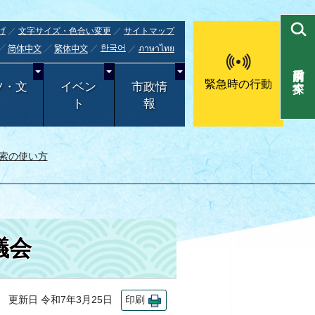
げ
文字サイズ・色合い変更
サイトマップ
한국어
ภาษาไทย
简体中文
繁体中文
目的別で探す
緊急時の行動
ツ・文
イベン
市政情
ト
報
索の使い方
議会
更新日 令和7年3月25日
印刷