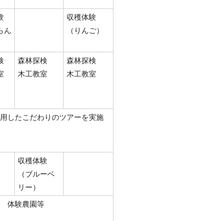
験
収穫体験
らん
（りんご）
検
森林探検
森林探検
室
木工教室
木工教室
用したこだわりのツアーを実施
収穫体験
（ブルーベ
リー）
体験農園等