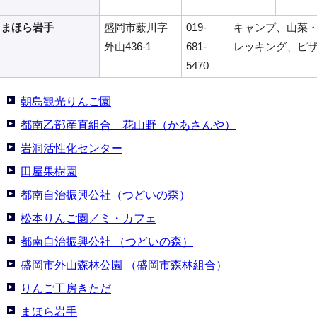
まほら岩手
盛岡市薮川字
019-
キャンプ、山菜
外山436-1
681-
レッキング、ピ
5470
朝島観光りんご園
都南乙部産直組合 花山野（かあさんや）
岩洞活性化センター
田屋果樹園
都南自治振興公社（つどいの森）
松本りんご園／ミ・カフェ
都南自治振興公社 （つどいの森）
盛岡市外山森林公園 （盛岡市森林組合）
りんご工房きただ
まほら岩手