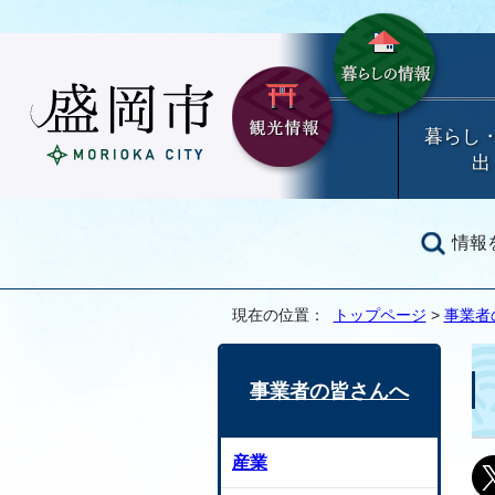
暮らし
出
情報
現在の位置：
トップページ
>
事業者
事業者の皆さんへ
産業