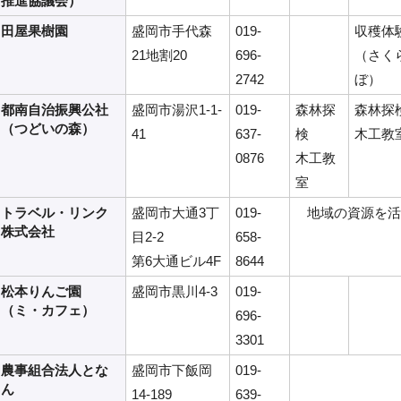
推進協議会）
田屋果樹園
盛岡市手代森
019-
収穫体
21地割20
696-
（さく
2742
ぼ）
都南自治振興公社
盛岡市湯沢1-1-
019-
森林探
森林探
（つどいの森）
41
637-
検
木工教
0876
木工教
室
トラベル・リンク
盛岡市大通3丁
019-
地域の資源を活
株式会社
目2-2
658-
第6大通ビル4F
8644
松本りんご園
盛岡市黒川4-3
019-
（ミ・カフェ）
696-
3301
農事組合法人とな
盛岡市下飯岡
019-
ん
14-189
639-