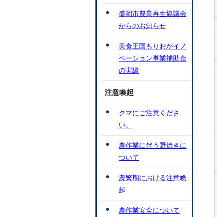
盛岡市農業再生協議会
からのお知らせ
美食王国もりおかイノ
ベーション事業補助金
の実績
注意喚起
クマにご注意くださ
い。
農作業に伴う野焼きに
ついて
農繁期における注意喚
起
農作業安全について