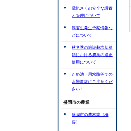
電気さくの安全な設置
と管理について
病害虫発生予察情報な
どについて
秋冬季の施設栽培葉菜
類における農薬の適正
使用について
ため池・用水路等での
水難事故にご注意くだ
さい！
盛岡市の農業
盛岡市の農林業（概
要）