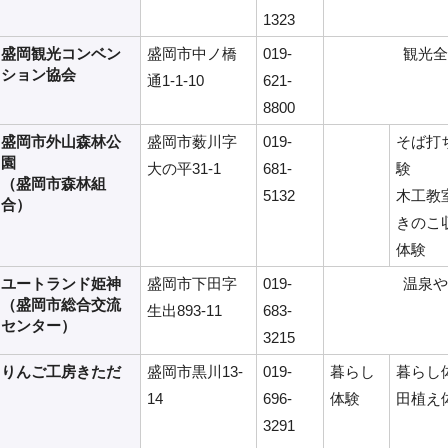
1323
盛岡観光コンベン
盛岡市中ノ橋
019-
観光全
ション協会
通1-1-10
621-
8800
盛岡市外山森林公
盛岡市薮川字
019-
そば打
園
大の平31-1
681-
験
（盛岡市森林組
5132
木工教
合）
きのこ
体験
ユートランド姫神
盛岡市下田字
019-
温泉や
（盛岡市総合交流
生出893-11
683-
センター）
3215
りんご工房きただ
盛岡市黒川13-
019-
暮らし
暮らし
14
696-
体験
田植え
3291