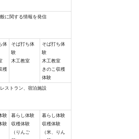
般に関する情報を発信
ち体
そば打ち体
そば打ち体
験
験
室
木工教室
木工教室
収穫
きのこ収穫
体験
レストラン、宿泊施設
体験
暮らし体験
暮らし体験
体験
収穫体験
収穫体験
（りんご
（米、りん