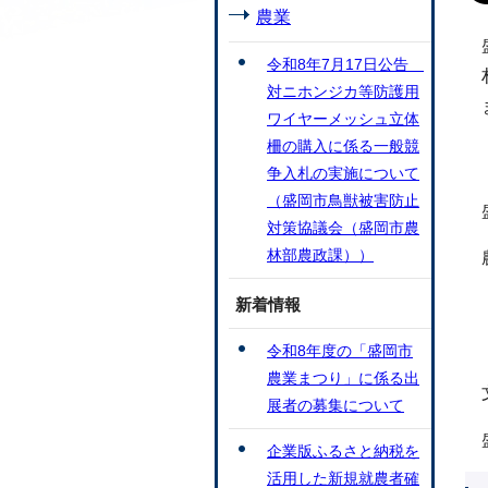
農業
令和8年7月17日公告
対ニホンジカ等防護用
ワイヤーメッシュ立体
柵の購入に係る一般競
争入札の実施について
（盛岡市鳥獣被害防止
対策協議会（盛岡市農
林部農政課））
新着情報
令和8年度の「盛岡市
農業まつり」に係る出
展者の募集について
企業版ふるさと納税を
活用した新規就農者確