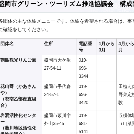
盛岡市グリーン・ツーリズム推進協議会 構成
各団体の主な体験メニューです。体験を希望される場合は、事
に確認をしてください。
団体名
住所
電話番
1月から
4月から
号
3月
月
朝島観光りんご園
盛岡市大ケ生
019-
27-54-11
696-
3344
花山野（かあさん
盛岡市手代森
019-
田植え
や）
24-57-1
696-
野菜定
（都南乙部産直組
3420
験
合）
岩洞活性化センタ
盛岡市薮川字
019-
収穫体
ー
外山35-45
681-
（山菜
（薮川地区活性化
5141