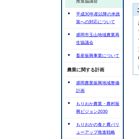
推進協議会
平成30年産以降の米政
策への対応について
盛岡市玉山地域農業再
生協議会
畜産振興事業について
農業に関する計画
盛岡農業振興地域整備
計画
もりおか農業・農村振
興ビジョン2030
もりおかの食と農バリ
ューアップ推進戦略