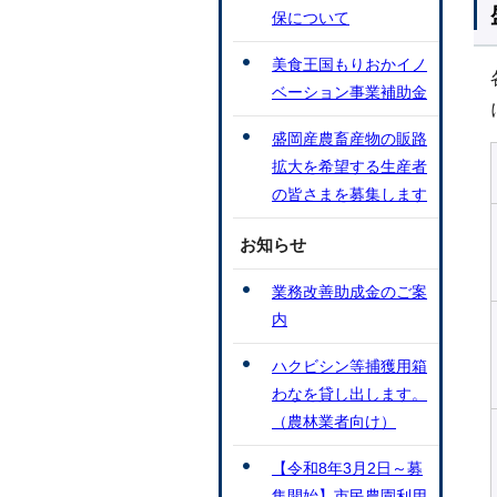
保について
美食王国もりおかイノ
ベーション事業補助金
盛岡産農畜産物の販路
拡大を希望する生産者
の皆さまを募集します
お知らせ
業務改善助成金のご案
内
ハクビシン等捕獲用箱
わなを貸し出します。
（農林業者向け）
【令和8年3月2日～募
集開始】市民農園利用