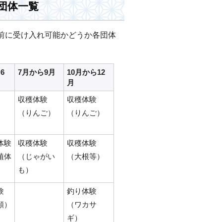
団体一覧
前に受け入れ可能かどうか各団体
6
7月から9月
10月から12
月
収穫体験
収穫体験
（りんご）
（りんご）
体験
収穫体験
収穫体験
植体
（じゃがい
（大根等）
も）
験
釣り体験
類）
（ワカサ
ギ）