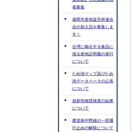
者募集
盛岡市産地直売所連合
会の加入店を募集しま
す！
台湾に輸出する食品に
係る産地証明書の発行
について
ため池マップ及びため
池データベースの公表
について
放射性物質検査の結果
について
農道南中野線の一部通
行止めの解除について