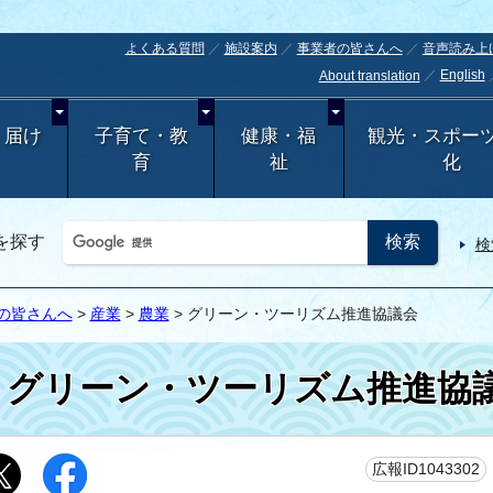
よくある質問
施設案内
事業者の皆さんへ
音声読み上
English
About translation
・届け
子育て・教
健康・福
観光・スポー
育
祉
化
を探す
検
の皆さんへ
>
産業
>
農業
> グリーン・ツーリズム推進協議会
グリーン・ツーリズム推進協
広報ID1043302