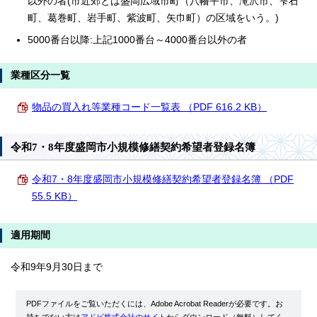
以外の者(市近郊とは盛岡広域市町（八幡平市、滝沢市、雫石
町、葛巻町、岩手町、紫波町、矢巾町）の区域をいう。)
5000番台以降:上記1000番台～4000番台以外の者
業種区分一覧
物品の買入れ等業種コード一覧表 （PDF 616.2 KB）
令和7・8年度盛岡市小規模修繕契約希望者登録名簿
令和7・8年度盛岡市小規模修繕契約希望者登録名簿 （PDF
55.5 KB）
適用期間
令和9年9月30日まで
PDFファイルをご覧いただくには、Adobe Acrobat Readerが必要です。お
持ちでない方は
アドビ株式会社のサイト
からダウンロード（無料）してく