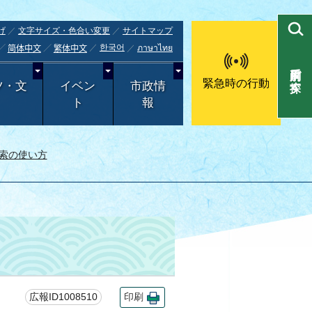
げ
文字サイズ・色合い変更
サイトマップ
한국어
ภาษาไทย
简体中文
繁体中文
目的別で探す
緊急時の行動
ツ・文
イベン
市政情
ト
報
索の使い方
広報ID1008510
印刷