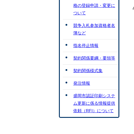
格の登録申請・変更に
ついて
競争入札参加資格者名
簿など
指名停止情報
契約関係要綱・要領等
契約関係様式集
発注情報
盛岡市認証印刷システ
ム更新に係る情報提供
依頼（RFI）について