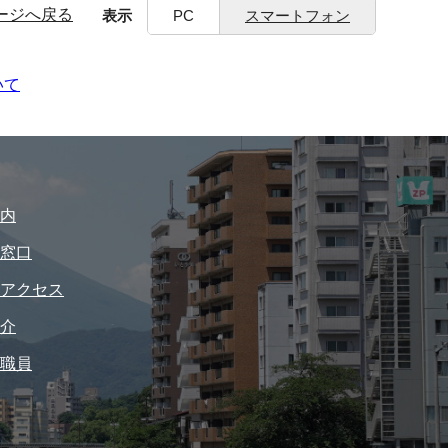
ージへ戻る
表示
PC
スマートフォン
いて
内
窓口
アクセス
介
職員