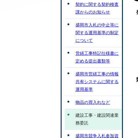
契約に関する契約検査
課からのお知らせ
盛岡市入札の中止等に
関する運用基準の制定
について
営繕工事特記仕様書に
定める提出書類等
盛岡市営繕工事の情報
共有システムに関する
運用基準
物品の買入れなど
建設工事・建設関連業
務委託
盛岡市競争入札参加資