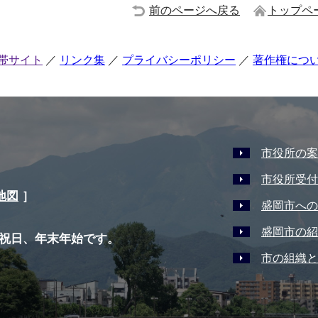
前のページへ戻る
トップペ
帯サイト
リンク集
プライバシーポリシー
著作権につ
市役所の案
市役所受付
地図
］
盛岡市への
盛岡市の紹
祝日、年末年始です。
市の組織と