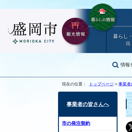
暮らし
出
情報
現在の位置：
トップページ
>
事業者
事業者の皆さんへ
市の発注契約