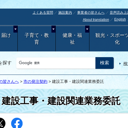
よくある質問
施設案内
事業者の皆さんへ
音声読み上
English
About translation
・届け
子育て・教
健康・福
観光・スポー
育
祉
化
を探す
検
の皆さんへ
>
市の発注契約
> 建設工事・建設関連業務委託
建設工事・建設関連業務委託