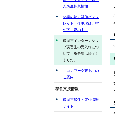
入所生募集情報
林業の魅力発信パンフ
レット「仕事場は、空
の下、森の中」
盛岡市インターンシッ
プ実習生の受入れにつ
いて ※募集は終了し
ました。
「コレワーク東北」の
ご案内
移住支援情報
盛岡市移住・定住情報
サイト