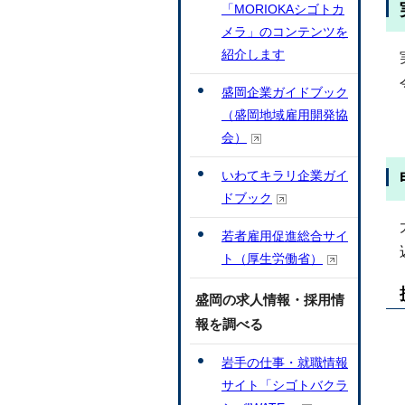
「MORIOKAシゴトカ
メラ」のコンテンツを
紹介します
盛岡企業ガイドブック
（盛岡地域雇用開発協
会）
いわてキラリ企業ガイ
ドブック
若者雇用促進総合サイ
ト（厚生労働省）
盛岡の求人情報・採用情
報を調べる
岩手の仕事・就職情報
サイト「シゴトバクラ