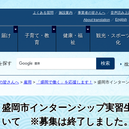
よくある質問
施設案内
事業者の皆さんへ
音声読み上
English
About translation
・届け
子育て・教
健康・福
観光・スポー
育
祉
化
を探す
検
の皆さんへ
>
雇用
>
「盛岡で働く」を応援します！
> 盛岡市インター
盛岡市インターンシップ実習
いて ※募集は終了しました