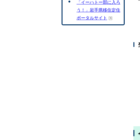
「イーハトー部に入ろ
う！」岩手県移住定住
ポータルサイト