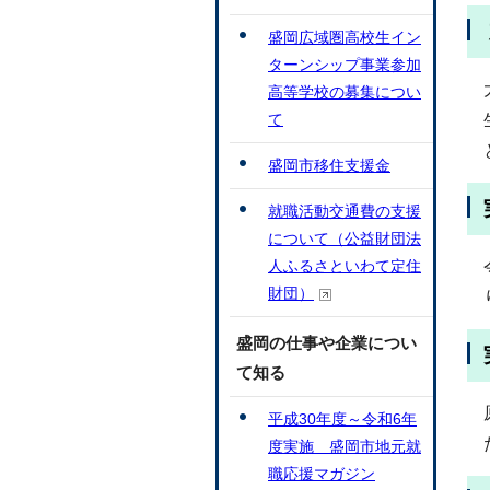
盛岡広域圏高校生イン
ターンシップ事業参加
高等学校の募集につい
て
盛岡市移住支援金
就職活動交通費の支援
について（公益財団法
人ふるさといわて定住
財団）
盛岡の仕事や企業につい
て知る
平成30年度～令和6年
度実施 盛岡市地元就
職応援マガジン