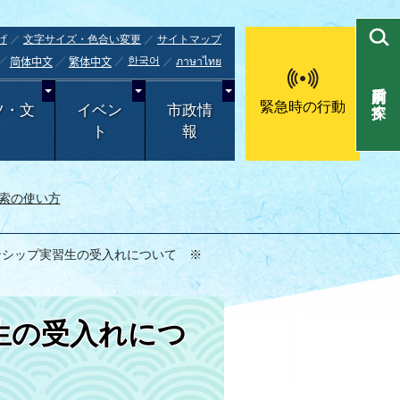
げ
文字サイズ・色合い変更
サイトマップ
한국어
ภาษาไทย
简体中文
繁体中文
目的別で探す
緊急時の行動
ツ・文
イベン
市政情
ト
報
索の使い方
ンシップ実習生の受入れについて ※
生の受入れにつ
。