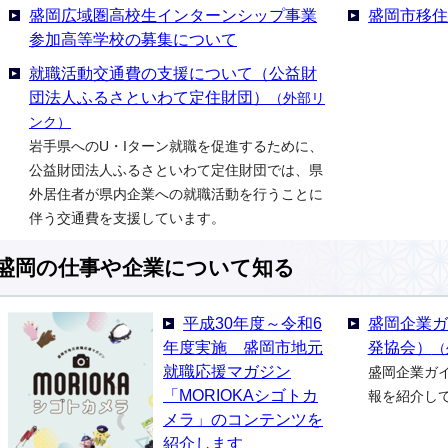
盛岡広域圏高校生インターンシップ事業
盛岡市移
参加高等学校の募集について
就職活動交通費の支援について（公益財
団法人ふるさといわて定住財団）
（外部リ
ンク）
岩手県へのU・Iターン就職を促進するために、
公益財団法人ふるさといわて定住財団では、県
外居住者が県内企業への就職活動を行うことに
伴う交通費を支援しています。
盛岡の仕事や企業について知る
平成30年度～令和6
盛岡企業ガ
年度実施 盛岡市地元
発協会）
（
就職応援マガジン
盛岡企業ガ
「MORIOKAシゴトカ
報を紹介し
メラ」のコンテンツを
紹介します