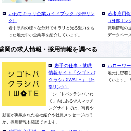
いわてキラリ企業ガイドブック
若者雇用
（外部リン
ク）
（外部リン
岩手県内の様々な分野でキラリと光る魅力をも
職場情報の
った地元中小企業等を紹介しています。
データベー
盛岡の求人情報・採用情報を調べる
岩手の仕事・就職
ハローワー
情報サイト「シゴトバ
地元に密着
クラシバIWATE」
（外
ています。
部リンク）
「シゴトバクラシバいわ
て」内にある求人マッチ
ングサイトでは、写真や
動画が掲載された会社紹介や社員メッセージのほ
か、採用情報も確認できます。