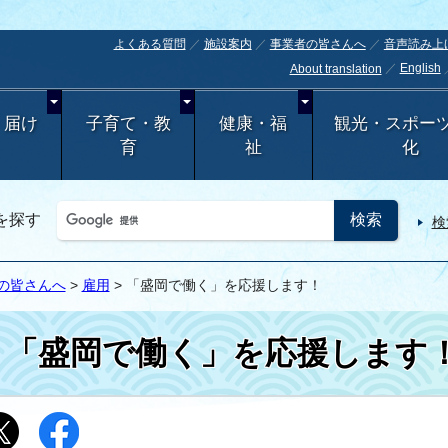
よくある質問
施設案内
事業者の皆さんへ
音声読み上
English
About translation
・届け
子育て・教
健康・福
観光・スポー
育
祉
化
を探す
検
の皆さんへ
>
雇用
> 「盛岡で働く」を応援します！
「盛岡で働く」を応援します