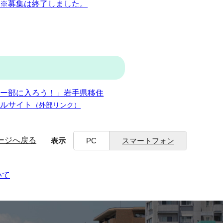
 ※募集は終了しました。
トー部に入ろう！」岩手県移住
タルサイト
（外部リンク）
ージへ戻る
表示
PC
スマートフォン
いて