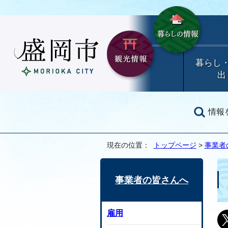
暮らし
出
情報
現在の位置：
トップページ
>
事業者
事業者の皆さんへ
雇用