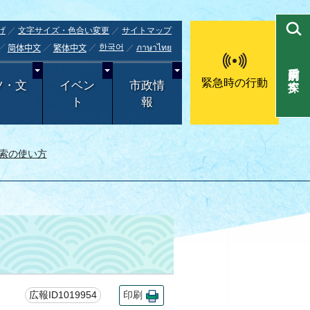
げ
文字サイズ・色合い変更
サイトマップ
한국어
ภาษาไทย
简体中文
繁体中文
目的別で探す
緊急時の行動
ツ・文
イベン
市政情
ト
報
索の使い方
！
広報ID1019954
印刷