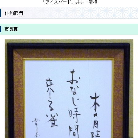
「アイスバード」井手 清和
俳句部門
市長賞