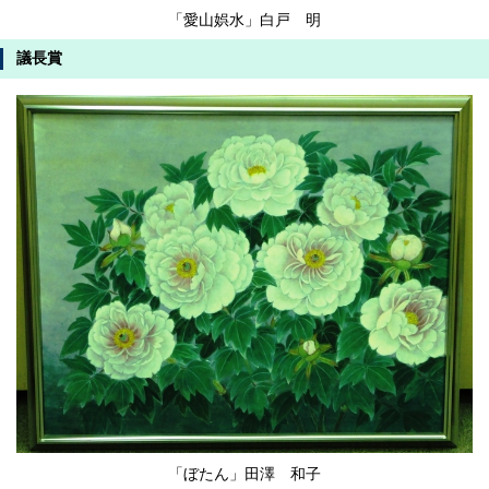
「愛山娯水」白戸 明
議長賞
「ぼたん」田澤 和子