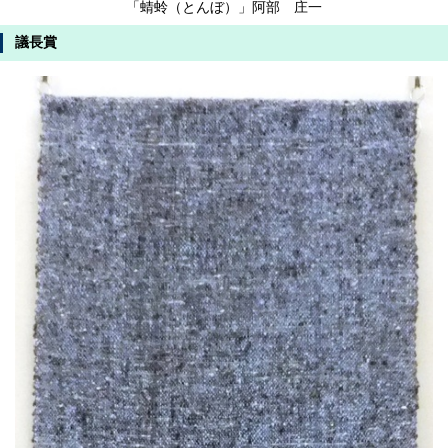
「蜻蛉（とんぼ）」阿部 庄一
議長賞