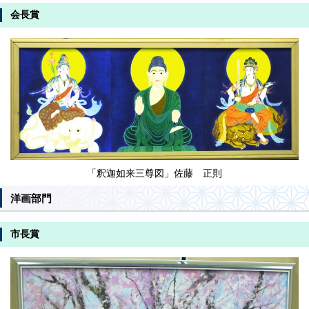
会長賞
「釈迦如来三尊図」佐藤 正則
洋画部門
市長賞