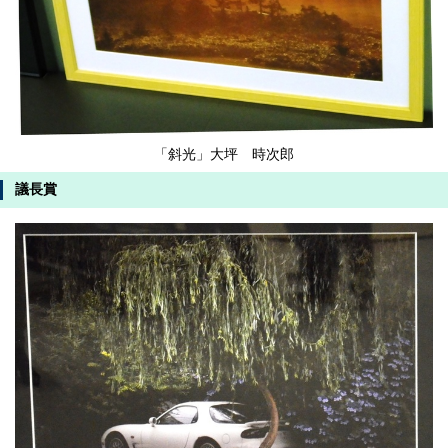
「斜光」大坪 時次郎
議長賞