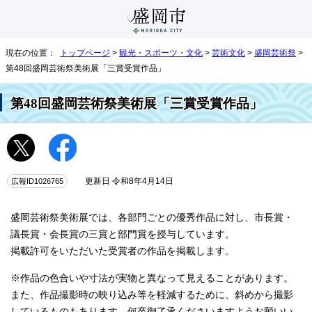
現在の位置：
トップページ
>
観光・スポーツ・文化
>
芸術文化
>
盛岡芸術祭
>
第48回盛岡芸術祭美術展「三賞受賞作品」
第48回盛岡芸術祭美術展「三賞受賞作品」
広報ID1026765
更新日 令和8年4月14日
盛岡芸術祭美術展では、各部門ごとの優秀作品に対し、市長賞・
議長賞・会長賞の三賞と部門賞を授与しています。
掲載許可をいただいた受賞者の作品を掲載します。
※作品の色合いや寸法が実物と異なって見えることがあります。
また、作品撮影時の映り込み等を軽減するために、斜めから撮影
しているものもあります。何卒御了承くださいますようお願いい