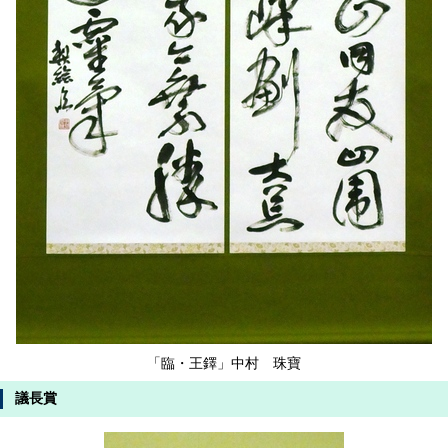
「臨・王鐸」中村 珠寶
議長賞