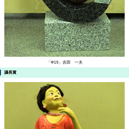
「Φ19」吉田 一夫
議長賞