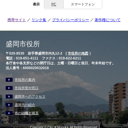
表示
PC
スマートフォン
携帯サイト
リンク集
プライバシーポリシー
著作権について
盛岡市役所
〒020-8530 岩手県盛岡市内丸12-2 [
市役所の地図
］
電話：019-651-4111 ファクス：019-622-6211
各庁舎や各支所などの閉庁日は、土曜・日曜日と祝日、年末年始です。
法人番号：6000020032018
市役所の案内
市役所受付窓口
盛岡市へのアクセス
盛岡市の紹介
市の組織と職員
Copyright © City of Morioka, All Rights Reserved.