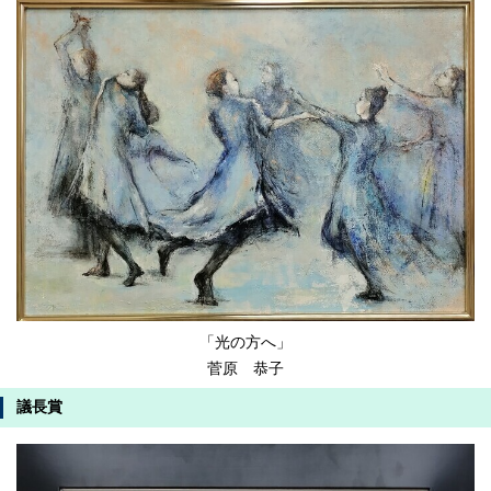
「光の方へ」
菅原 恭子
議長賞