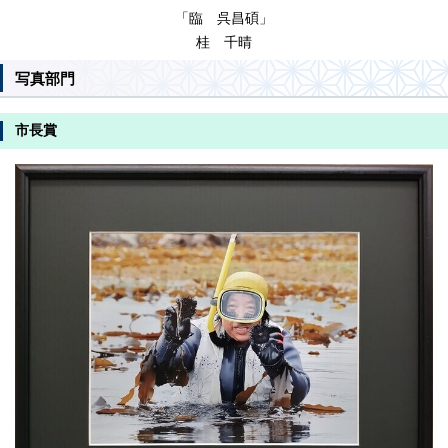
「臨 呉昌碩」
桂 千晴
写真部門
市長賞