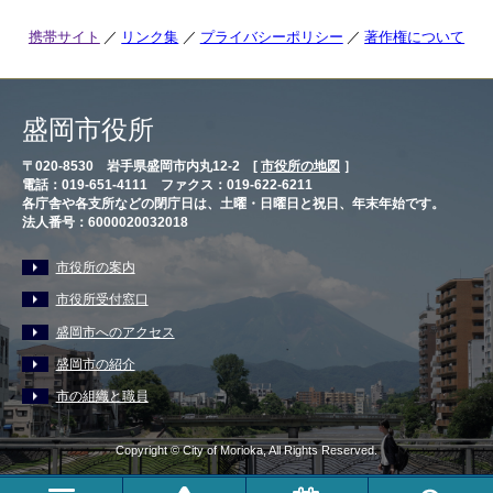
携帯サイト
リンク集
プライバシーポリシー
著作権について
盛岡市役所
〒020-8530 岩手県盛岡市内丸12-2 [
市役所の地図
］
電話：019-651-4111 ファクス：019-622-6211
各庁舎や各支所などの閉庁日は、土曜・日曜日と祝日、年末年始です。
法人番号：6000020032018
市役所の案内
市役所受付窓口
盛岡市へのアクセス
盛岡市の紹介
市の組織と職員
Copyright © City of Morioka, All Rights Reserved.