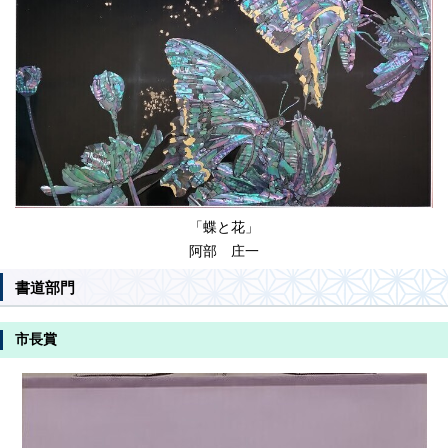
「蝶と花」
阿部 庄一
書道部門
市長賞