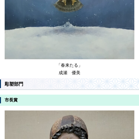
「春来たる」
成瀬 優美
彫塑部門
市長賞