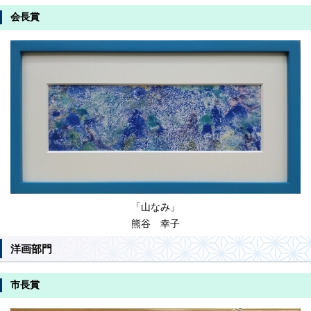
会長賞
「山なみ」
熊谷 幸子
洋画部門
市長賞