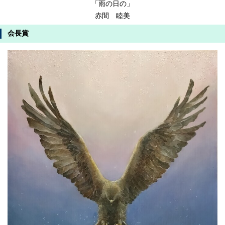
「雨の日の」
赤間 睦美
会長賞