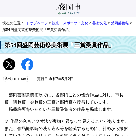
現在の位置：
トップページ
>
観光・スポーツ・文化
>
芸術文化
>
盛岡芸術祭
>
第54回盛岡芸術祭美術展「三賞受賞作品」
第54回盛岡芸術祭美術展「三賞受賞作品」
広報ID1051480
更新日 令和7年5月2日
盛岡芸術祭美術展では、各部門ごとの優秀作品に対し、市長
賞・議長賞・会長賞の三賞と部門賞を授与しています。
掲載許可をいただいた三賞受賞者の作品を掲載します。
※ 作品の色合いや寸法が実物と異なって見えることがあります。
また、作品撮影時の映り込み等を軽減するために、斜めから撮影
しているものもあります。何卒御了承くださいますようお願いい