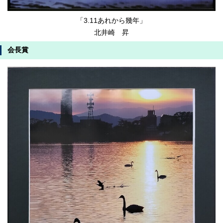
「3.11あれから幾年」
北井崎 昇
会長賞