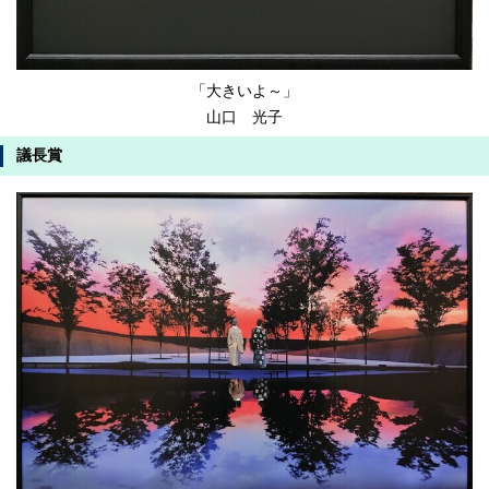
「大きいよ～」
山口 光子
議長賞