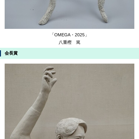
「OMEGA・2025」
八重樫 篤
会長賞