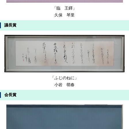
「臨 王鐸」
久保 琴里
議長賞
「ふじのねに」
小岩 萌春
会長賞