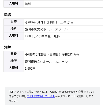
入場料
無料
民謡
日時
令和8年6月7日（日曜日）正午 から
場所
盛岡市民文化ホール 大ホール
入場料
1,000円／小中高生 無料
洋舞
日時
令和8年6月28日（日曜日）午後2時 から
場所
盛岡市民文化ホール 大ホール
入場料
1,500円
PDFファイルをご覧いただくには、Adobe Acrobat Readerが必要です。お
持ちでない方は
アドビ株式会社のサイト
からダウンロード（無料）してく
ださい。