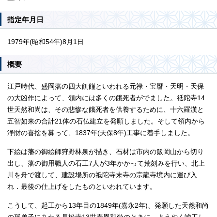
指定年月日
1979年(昭和54年)8月1日
概要
江戸時代、盛岡藩の四大飢饉といわれる元禄・宝暦・天明・天保
の大凶作によって、領内には多くの餓死者がでました。祗陀寺14
世天然和尚は、その悲惨な餓死者を供養するために、十六羅漢と
五智如来の合計21体の石仏建立を発願しました。そして領内から
浄財の喜捨を募って、1837年(天保8年)工事に着手しました。
下絵は藩の御絵師狩野林泉が描き、石材は市内の飯岡山から切り
出し、藩の御用職人の石工7人が3年かかって荒刻みを行い、北上
川を舟で渡して、建設場所の祗陀寺末寺の宗龍寺境内に運び入
れ．最後の仕上げをしたものといわれています。
こうして、起工から13年目の1849年(嘉永2年)、発願した天然和尚