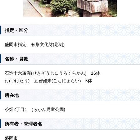
指定・区分
盛岡市指定 有形文化財(彫刻)
名称・員数
石造十六羅漢(せきぞうじゅうろくらかん) 16体
付(つけたり) 五智如来(ごちにょらい) 5体
所在地
茶畑2丁目1 (らかん児童公園)
所有者・管理者名
盛岡市