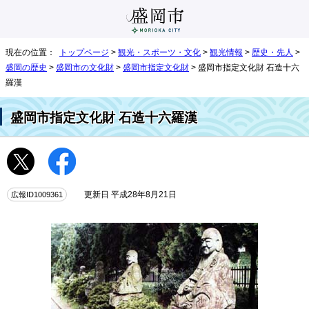
現在の位置：
トップページ
>
観光・スポーツ・文化
>
観光情報
>
歴史・先人
>
盛岡の歴史
>
盛岡市の文化財
>
盛岡市指定文化財
> 盛岡市指定文化財 石造十六
羅漢
盛岡市指定文化財 石造十六羅漢
広報ID1009361
更新日 平成28年8月21日