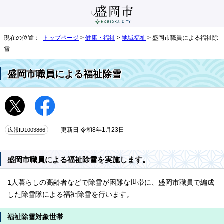
現在の位置：
トップページ
>
健康・福祉
>
地域福祉
> 盛岡市職員による福祉除
雪
盛岡市職員による福祉除雪
広報ID1003866
更新日 令和8年1月23日
盛岡市職員による福祉除雪を実施します。
1人暮らしの高齢者などで除雪が困難な世帯に、盛岡市職員で編成
した除雪隊による福祉除雪を行います。
福祉除雪対象世帯