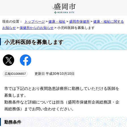
現在の位置：
トップページ
>
健康・福祉
>
盛岡市保健所
>
健康・福祉に関する
お知らせ
>
保健所からのお知らせ
> 小児科医師を募集します
小児科医師を募集します
広報ID1006657
更新日 平成30年10月10日
市では下記のとおり夜間急患診療所に勤務していただける医師を
募集します。
勤務条件など詳細については担当（盛岡市保健所企画総務課・企
画総務係）までお問い合わせください。
勤務条件