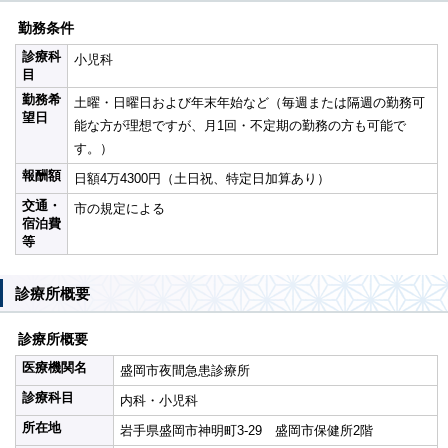
勤務条件
診療科
小児科
目
勤務希
土曜・日曜日および年末年始など（毎週または隔週の勤務可
望日
能な方が理想ですが、月1回・不定期の勤務の方も可能で
す。）
報酬額
日額4万4300円（土日祝、特定日加算あり）
交通・
市の規定による
宿泊費
等
診療所概要
診療所概要
医療機関名
盛岡市夜間急患診療所
診療科目
内科・小児科
所在地
岩手県盛岡市神明町3-29 盛岡市保健所2階