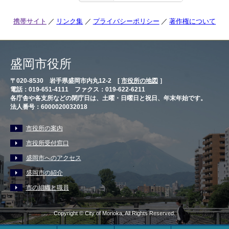
携帯サイト
リンク集
プライバシーポリシー
著作権について
盛岡市役所
〒020-8530 岩手県盛岡市内丸12-2 [
市役所の地図
］
電話：019-651-4111 ファクス：019-622-6211
各庁舎や各支所などの閉庁日は、土曜・日曜日と祝日、年末年始です。
法人番号：6000020032018
市役所の案内
市役所受付窓口
盛岡市へのアクセス
盛岡市の紹介
市の組織と職員
Copyright © City of Morioka, All Rights Reserved.