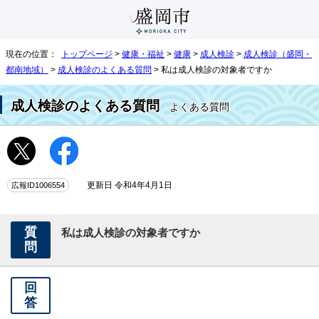
現在の位置：
トップページ
>
健康・福祉
>
健康
>
成人検診
>
成人検診（盛岡・
都南地域）
>
成人検診のよくある質問
> 私は成人検診の対象者ですか
成人検診のよくある質問
よくある質問
広報ID1006554
更新日 令和4年4月1日
質
私は成人検診の対象者ですか
問
回
答