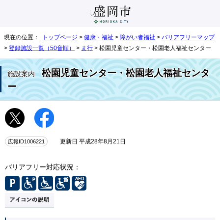
現在の位置：
トップページ
>
健康・福祉
>
障がい者福祉
>
バリアフリーマップ
>
登録施設一覧（50音順）
>
ま行
> 松園児童センター・松園老人福祉センター
松園児童センター・松園老人福祉センタ
施設案内
ー
広報ID1006221
更新日 平成28年8月21日
バリアフリー対応状況：