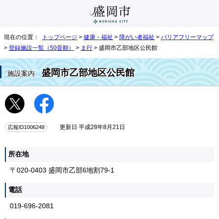
現在の位置：
トップページ
>
健康・福祉
>
障がい者福祉
>
バリアフリーマップ
>
登録施設一覧（50音順）
>
ま行
> 盛岡市乙部地区公民館
盛岡市乙部地区公民館
施設案内
広報ID1006248
更新日 平成28年8月21日
所在地
〒020-0403 盛岡市乙部6地割79-1
電話
019-696-2081