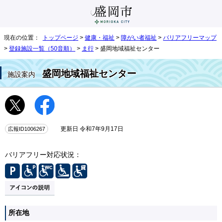
現在の位置：
トップページ
>
健康・福祉
>
障がい者福祉
>
バリアフリーマップ
>
登録施設一覧（50音順）
>
ま行
> 盛岡地域福祉センター
盛岡地域福祉センター
施設案内
広報ID1006267
更新日 令和7年9月17日
バリアフリー対応状況：
所在地