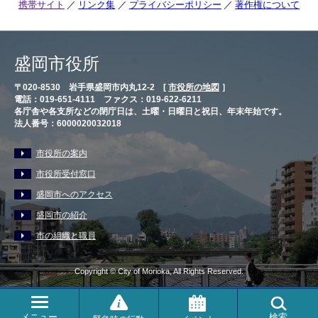
携帯サイト
リンク集
プライバシーポリシー
著作権について
盛岡市役所
〒020-8530 岩手県盛岡市内丸12-2 [
市役所の地図
］
電話：019-651-4111 ファクス：019-622-6211
各庁舎や各支所などの閉庁日は、土曜・日曜日と祝日、年末年始です。
法人番号：6000020032018
市役所の案内
市役所受付窓口
盛岡市へのアクセス
盛岡市の紹介
市の組織と職員
Copyright © City of Morioka, All Rights Reserved.
メニュー
検索